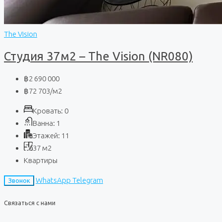
The Vision
Студия 37м2 – The Vision (NR080)
฿2 690 000
฿72 703
/м2
Кровать:
0
Ванна:
1
Этажей:
11
37
м2
Квартиры
WhatsApp
Telegram
Звонок
Связаться с нами