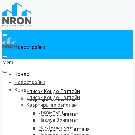
Новостройки
Menu
Кондо
Новостройки
Кондо
Список Кондо Паттайи
Список Кондо Паттайи
Квартиры по районам
Квартиры по районам
Джомтьен
Джомтьен
Наклуа Вонгамат
Наклуа Вонгамат
На-Джомтьен
На-Джомтьен
Центральная Паттайя