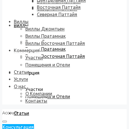
Центральная Паттайя
Восточная Паттайя
Восточная Паттайя
Северная Паттайя
Северная Паттайя
Виллы
Виллы
Виллы Джомтьен
Виллы Пратамнак
Виллы Джомтьен
Виллы Восточная Паттайя
Виллы Пратамнак
Коммерция
Виллы Восточная Паттайя
Участки
Помещения и Отели
Статьи
Коммерция
Услуги
О нас
Участки
О Компании
Помещения и Отели
Контакты
Account
Статьи
Консультация