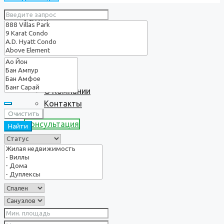
Услуги
О нас
О Компании
Контакты
Очистить
Консультация
Найти