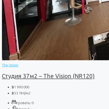
The Vision
Студия 37м2 – The Vision (NR120)
฿1 990 000
฿53 784
/м2
Кровать:
0
Ванна:
1