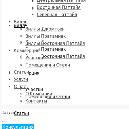
Центральная Паттайя
Восточная Паттайя
Восточная Паттайя
Северная Паттайя
Северная Паттайя
Виллы
Виллы
Виллы Джомтьен
Виллы Пратамнак
Виллы Джомтьен
Виллы Восточная Паттайя
Виллы Пратамнак
Коммерция
Виллы Восточная Паттайя
Участки
Помещения и Отели
Статьи
Коммерция
Услуги
О нас
Участки
О Компании
Помещения и Отели
Контакты
Account
Статьи
Консультация