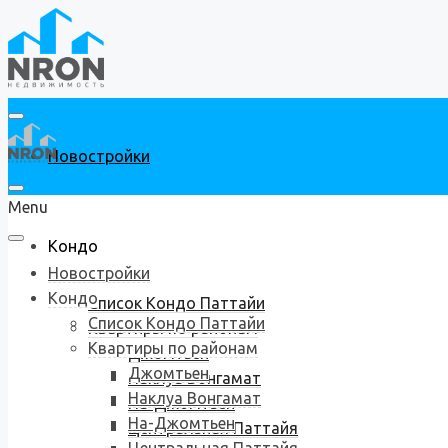
Новостройки
Menu
Кондо
Новостройки
Кондо
Список Кондо Паттайи
Список Кондо Паттайи
Квартиры по районам
Квартиры по районам
Джомтьен
Джомтьен
Наклуа Вонгамат
Наклуа Вонгамат
На-Джомтьен
На-Джомтьен
Центральная Паттайя