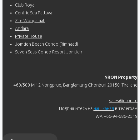
Club Royal
Centric Sea Pattaya
Zire Wongamat
Andara
Private House
Jomtien Beach Condo (Rimhaad)
Seven Seas Condo Resort Jomtien
NRON Property
460/500 M.12 Nongprue, Banglamung Chonburi 20150, Thailand
sales@nron.ru
Подпишитесь на
наш канал
в телеграм
WA +66-94-686-2519