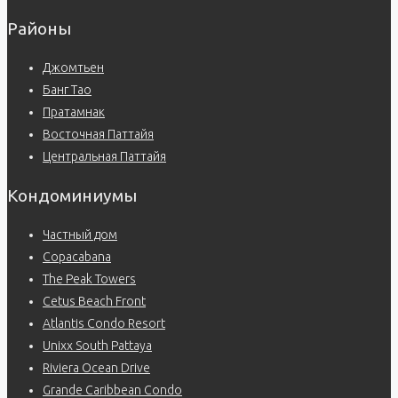
Районы
Джомтьен
Банг Тао
Пратамнак
Восточная Паттайя
Центральная Паттайя
Кондоминиумы
Частный дом
Copacabana
The Peak Towers
Cetus Beach Front
Atlantis Condo Resort
Unixx South Pattaya
Riviera Ocean Drive
Grande Caribbean Condo