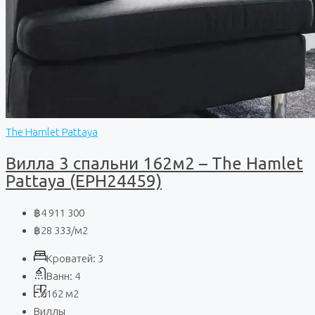
The Hamlet Pattaya
Вилла 3 спальни 162м2 – The Hamlet
Pattaya (EPH24459)
฿4 911 300
฿28 333
/м2
Кроватей:
3
Ванн:
4
162
м2
Виллы