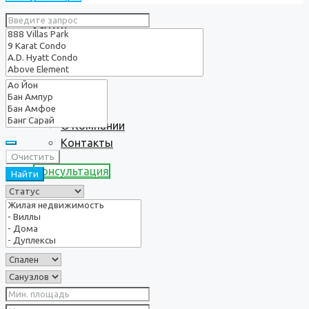
Услуги
О нас
О Компании
Контакты
Очистить
Консультация
Найти