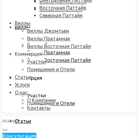
Центральная Паттайя
Восточная Паттайя
Восточная Паттайя
Северная Паттайя
Северная Паттайя
Виллы
Виллы
Виллы Джомтьен
Виллы Пратамнак
Виллы Джомтьен
Виллы Восточная Паттайя
Виллы Пратамнак
Коммерция
Виллы Восточная Паттайя
Участки
Помещения и Отели
Статьи
Коммерция
Услуги
О нас
Участки
О Компании
Помещения и Отели
Контакты
Account
Статьи
Консультация