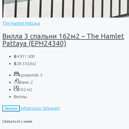
The Hamlet Pattaya
Вилла 3 спальни 162м2 – The Hamlet
Pattaya (EPH24340)
฿4 911 300
฿28 333
/м2
Кроватей:
3
Ванн:
2
162
м2
Виллы
WhatsApp
Telegram
Звонок
Связаться с нами