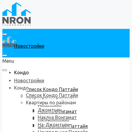
Новостройки
Menu
Кондо
Новостройки
Кондо
Список Кондо Паттайи
Список Кондо Паттайи
Квартиры по районам
Квартиры по районам
Джомтьен
Джомтьен
Наклуа Вонгамат
Наклуа Вонгамат
На-Джомтьен
На-Джомтьен
Центральная Паттайя