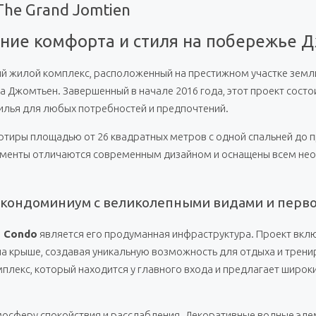
he Grand Jomtien
ение комфорта и стиля на побережье 
ый жилой комплекс, расположенный на престижном участке зем
жа Джомтьен. Завершенный в начале 2016 года, этот проект состо
лья для любых потребностей и предпочтений.
ртиры площадью от 26 квадратных метров с одной спальней до п
таменты отличаются современным дизайном и оснащены всем н
ый кондоминиум с великолепными видами и пер
h Condo
является его продуманная инфраструктура. Проект вклю
на крыше, создавая уникальную возможность для отдыха и тре
екс, который находится у главного входа и предлагает широкий
мосферу спокойствия и расслабления. Декоративные водные эл