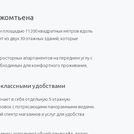
Джомтьена
ли площадью 11200 квадратных метров вдоль
ит из двух 30-этажных зданий, которые
росторных апартаментов на переднем углу с
еобходимым для комфортного проживания,
воклассными удобствами
чает в себя отдельную 5-этажную
нировок с потрясающими панорамными видами.
 спектр магазинов и услуг для удобства
ементы дополняют общий ландшафт, делая