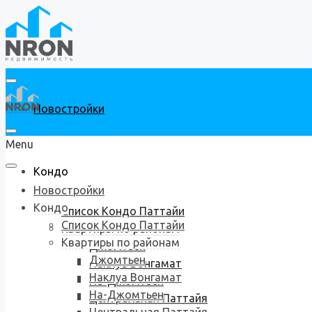
Новостройки
Menu
Кондо
Новостройки
Кондо
Список Кондо Паттайи
Список Кондо Паттайи
Квартиры по районам
Квартиры по районам
Джомтьен
Джомтьен
Наклуа Вонгамат
Наклуа Вонгамат
На-Джомтьен
На-Джомтьен
Центральная Паттайя