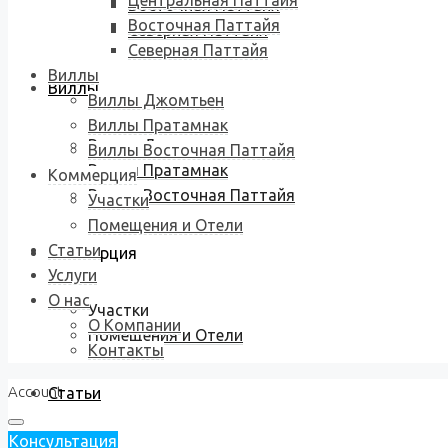
Центральная Паттайя
Восточная Паттайя
Восточная Паттайя
Северная Паттайя
Северная Паттайя
Виллы
Виллы
Виллы Джомтьен
Виллы Пратамнак
Виллы Джомтьен
Виллы Восточная Паттайя
Виллы Пратамнак
Коммерция
Виллы Восточная Паттайя
Участки
Помещения и Отели
Статьи
Коммерция
Услуги
О нас
Участки
О Компании
Помещения и Отели
Контакты
Account
Статьи
Консультация