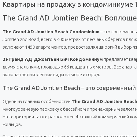
Квартиры на продажу в кондоминиуме T
The Grand AD Jomtien Beach: Воплощ
The Grand AD Jomtien Beach Condominium
– это современн
Jomtien 2nd Road, всего в 400 метрах от песчаных берегов пля
включают 1450 апартаментов, предоставляя широкий выбор жи
Зэ Гранд АД Джомтьен Бич Кондоминиум
предлагает ква
двумя спальнями, площадью 66 квадратных метров. Все апар
включая великолепные виды на море и город.
The Grand AD Jomtien Beach – это современн
Одной из главных особенностей
The Grand AD Jomtien Beac
многоуровневую парковку с бассейном и тренажёрным залом 
На территории также расположен 4-этажный коммерческий компл
жильцов.
Пышные тропические сады, окружающие комплекс, создают ат