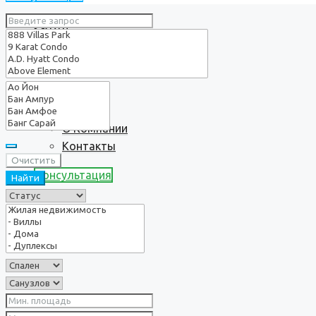
Услуги
О нас
О Компании
Контакты
Очистить
Консультация
Найти