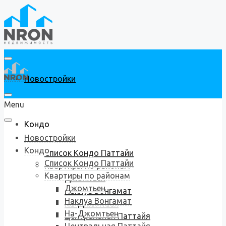
Новостройки
Menu
Кондо
Новостройки
Кондо
Список Кондо Паттайи
Список Кондо Паттайи
Квартиры по районам
Квартиры по районам
Джомтьен
Джомтьен
Наклуа Вонгамат
Наклуа Вонгамат
На-Джомтьен
На-Джомтьен
Центральная Паттайя