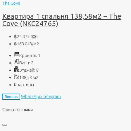
The Cove
Квартира 1 спальня 138,58м2 – The
Cove (NKC24765)
฿24 075 000
฿163 043
/м2
Кровать:
1
Ванн:
2
Этажей:
8
138,58
м2
Квартиры
WhatsApp
Telegram
Звонок
Связаться с нами