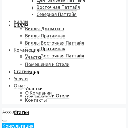
Центральная Паттайя
Восточная Паттайя
Восточная Паттайя
Северная Паттайя
Северная Паттайя
Виллы
Виллы
Виллы Джомтьен
Виллы Пратамнак
Виллы Джомтьен
Виллы Восточная Паттайя
Виллы Пратамнак
Коммерция
Виллы Восточная Паттайя
Участки
Помещения и Отели
Статьи
Коммерция
Услуги
О нас
Участки
О Компании
Помещения и Отели
Контакты
Account
Статьи
Консультация