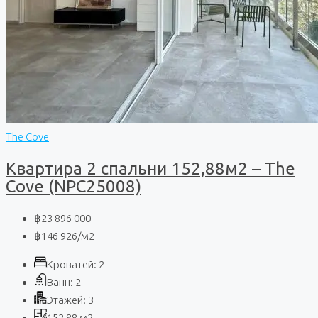
The Cove
Квартира 2 спальни 152,88м2 – The
Cove (NPC25008)
฿23 896 000
฿146 926
/м2
Кроватей:
2
Ванн:
2
Этажей:
3
152,88
м2