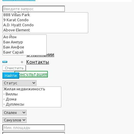
Услуги
О нас
О Компании
Контакты
Очистить
Консультация
Найти