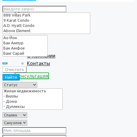
Услуги
О нас
О Компании
Контакты
Очистить
Консультация
Найти