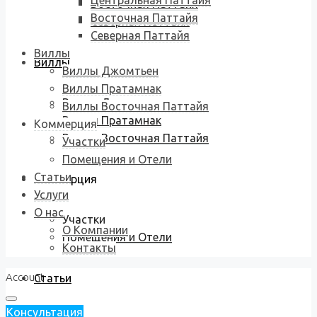
Центральная Паттайя
Восточная Паттайя
Восточная Паттайя
Северная Паттайя
Северная Паттайя
Виллы
Виллы
Виллы Джомтьен
Виллы Пратамнак
Виллы Джомтьен
Виллы Восточная Паттайя
Виллы Пратамнак
Коммерция
Виллы Восточная Паттайя
Участки
Помещения и Отели
Статьи
Коммерция
Услуги
О нас
Участки
О Компании
Помещения и Отели
Контакты
Account
Статьи
Консультация