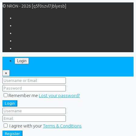
© NRON - 2026 [q5f0szvl7jblyesb]
Login
×
Remember me
Lost your password?
Login
I agree with your
Terms & Conditions
Register