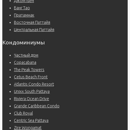
Джомтьен
Банг Тао
Пратамнак
Восточная Паттайя
Центральная Паттайя
Кондоминиумы
Частный дом
Copacabana
The Peak Towers
Cetus Beach Front
Atlantis Condo Resort
Unixx South Pattaya
Riviera Ocean Drive
Grande Caribbean Condo
Club Royal
Centric Sea Pattaya
Zire Wongamat