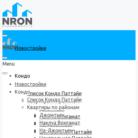
Новостройки
Menu
Кондо
Новостройки
Кондо
Список Кондо Паттайи
Список Кондо Паттайи
Квартиры по районам
Квартиры по районам
Джомтьен
Джомтьен
Наклуа Вонгамат
Наклуа Вонгамат
На-Джомтьен
На-Джомтьен
Центральная Паттайя