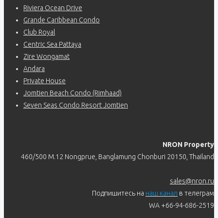
Riviera Ocean Drive
Grande Caribbean Condo
Club Royal
Centric Sea Pattaya
Zire Wongamat
Andara
Private House
Jomtien Beach Condo (Rimhaad)
Seven Seas Condo Resort Jomtien
NRON Property
460/500 M.12 Nongprue, Banglamung Chonburi 20150, Thailand
sales@nron.ru
Подпишитесь на
наш канал
в телеграм
WA +66-94-686-2519