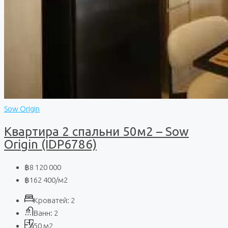
Sow Origin
Квартира 2 спальни 50м2 – Sow
Origin (IDP6786)
฿8 120 000
฿162 400
/м2
Кроватей:
2
Ванн:
2
50
м2