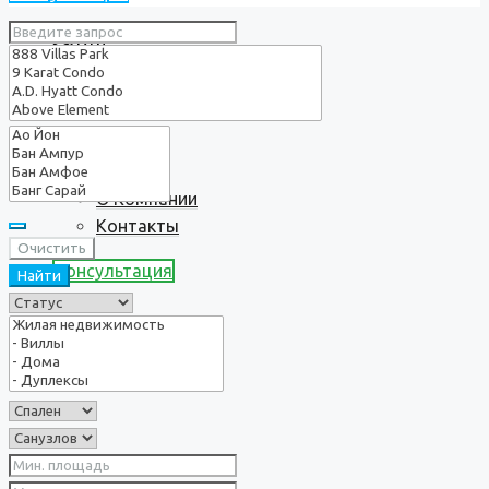
Услуги
О нас
О Компании
Контакты
Очистить
Консультация
Найти