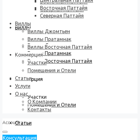
Центральная Паттайя
Восточная Паттайя
Восточная Паттайя
Северная Паттайя
Северная Паттайя
Виллы
Виллы
Виллы Джомтьен
Виллы Пратамнак
Виллы Джомтьен
Виллы Восточная Паттайя
Виллы Пратамнак
Коммерция
Виллы Восточная Паттайя
Участки
Помещения и Отели
Статьи
Коммерция
Услуги
О нас
Участки
О Компании
Помещения и Отели
Контакты
Account
Статьи
Консультация