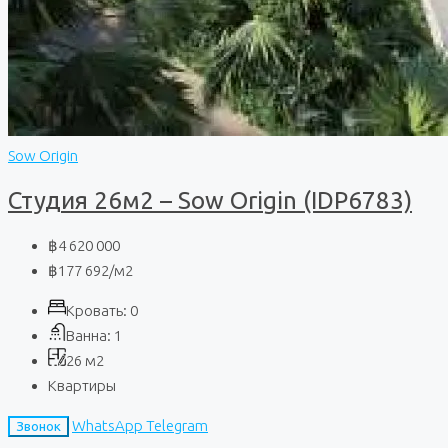
Sow Origin
Студия 26м2 – Sow Origin (IDP6783)
฿4 620 000
฿177 692
/м2
Кровать:
0
Ванна:
1
26
м2
Квартиры
WhatsApp
Telegram
Звонок