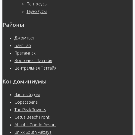
Пентхаусы
Таунхаусы
Районы
Джомтьен
Банг Тао
Пратамнак
Восточная Паттайя
Центральная Паттайя
Кондоминиумы
Частный дом
Copacabana
The Peak Towers
Cetus Beach Front
Atlantis Condo Resort
Unixx South Pattaya