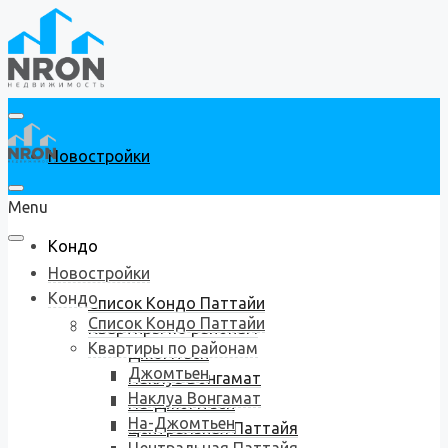
Новостройки
Menu
Кондо
Новостройки
Кондо
Список Кондо Паттайи
Список Кондо Паттайи
Квартиры по районам
Квартиры по районам
Джомтьен
Джомтьен
Наклуа Вонгамат
Наклуа Вонгамат
На-Джомтьен
На-Джомтьен
Центральная Паттайя