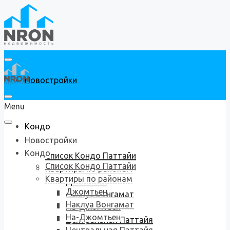
Новостройки
Menu
Кондо
Новостройки
Кондо
Список Кондо Паттайи
Список Кондо Паттайи
Квартиры по районам
Квартиры по районам
Джомтьен
Джомтьен
Наклуа Вонгамат
Наклуа Вонгамат
На-Джомтьен
На-Джомтьен
Центральная Паттайя