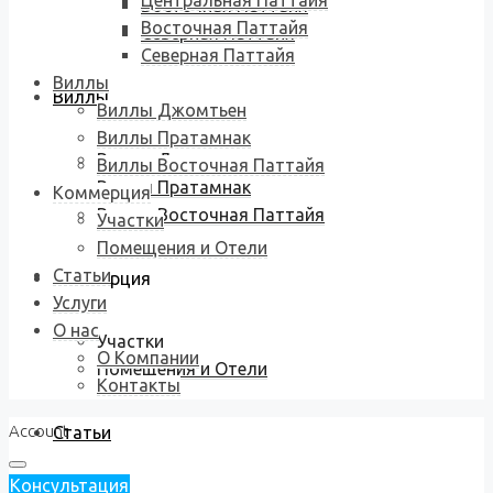
Центральная Паттайя
Восточная Паттайя
Восточная Паттайя
Северная Паттайя
Северная Паттайя
Виллы
Виллы
Виллы Джомтьен
Виллы Пратамнак
Виллы Джомтьен
Виллы Восточная Паттайя
Виллы Пратамнак
Коммерция
Виллы Восточная Паттайя
Участки
Помещения и Отели
Статьи
Коммерция
Услуги
О нас
Участки
О Компании
Помещения и Отели
Контакты
Account
Статьи
Консультация