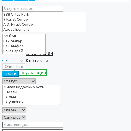
Услуги
О нас
О Компании
Контакты
Очистить
Консультация
Найти