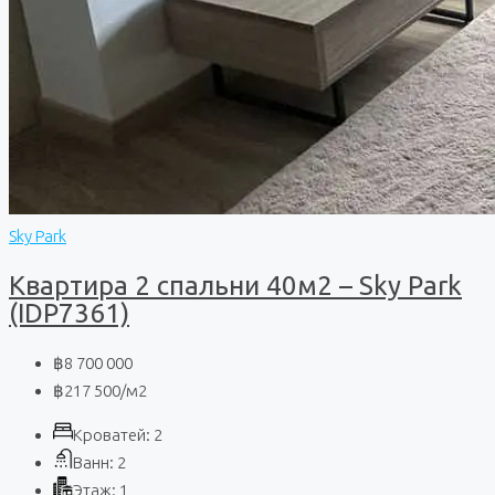
Sky Park
Квартира 2 спальни 40м2 – Sky Park
(IDP7361)
฿8 700 000
฿217 500
/м2
Кроватей:
2
Ванн:
2
Этаж:
1