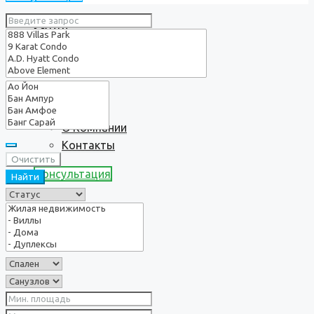
Услуги
О нас
О Компании
Контакты
Очистить
Консультация
Найти