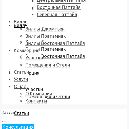
Центральная Паттайя
Восточная Паттайя
Восточная Паттайя
Северная Паттайя
Северная Паттайя
Виллы
Виллы
Виллы Джомтьен
Виллы Пратамнак
Виллы Джомтьен
Виллы Восточная Паттайя
Виллы Пратамнак
Коммерция
Виллы Восточная Паттайя
Участки
Помещения и Отели
Статьи
Коммерция
Услуги
О нас
Участки
О Компании
Помещения и Отели
Контакты
Account
Статьи
Консультация