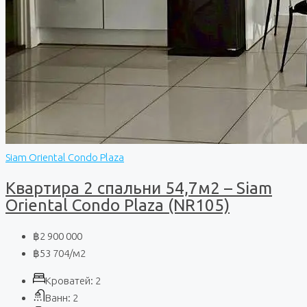
Siam Oriental Condo Plaza
Квартира 2 спальни 54,7м2 – Siam
Oriental Condo Plaza (NR105)
฿2 900 000
฿53 704
/м2
Кроватей:
2
Ванн:
2