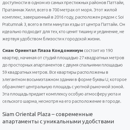
доступности в одном из самых престижных районов Паттайи,
Пратамнак Хилл, всего в 700 метрах от моря. Этот жилой
комплекс, завершенный в 2016 году, расположен рядом с Soi
Pratumnak 3, всего в пяти минутах езды от центра Паттайи. Он
идеально подходит для тех, кто ценит тишину и уединение, не
жертвуя удобством близости к городской жизни.
Сиам Ориентал Плаза Кондоминиум
состоит из 190
квартир, начиная от студий площадью 27 квадратных метров
до просторных апартаментов с двумя спальнями площадью
59 квадратных метров. Все квартиры расположены в
элегантном восьмиэтажном здании в форме буквы U, которое
обрамляет центральную площадь с уютной рыночной зоной.
Эта площадь придает комплексу особую атмосферу уюта и
сельского шарма, несмотря на его расположение в городе.
Siam Oriental Plaza – современные
апартаменты с уникальными удобствами