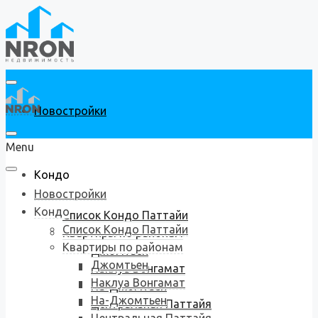
Новостройки
Menu
Кондо
Новостройки
Кондо
Список Кондо Паттайи
Список Кондо Паттайи
Квартиры по районам
Квартиры по районам
Джомтьен
Джомтьен
Наклуа Вонгамат
Наклуа Вонгамат
На-Джомтьен
На-Джомтьен
Центральная Паттайя