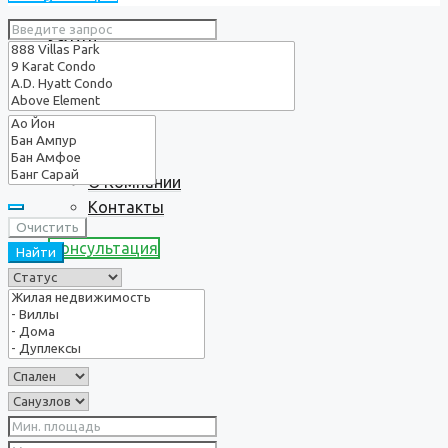
Услуги
О нас
О Компании
Контакты
Очистить
Консультация
Найти