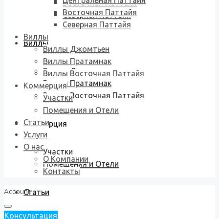
Центральная Паттайя
Восточная Паттайя
Восточная Паттайя
Северная Паттайя
Северная Паттайя
Виллы
Виллы
Виллы Джомтьен
Виллы Пратамнак
Виллы Джомтьен
Виллы Восточная Паттайя
Виллы Пратамнак
Коммерция
Виллы Восточная Паттайя
Участки
Помещения и Отели
Статьи
Коммерция
Услуги
О нас
Участки
О Компании
Помещения и Отели
Контакты
Account
Статьи
Консультация