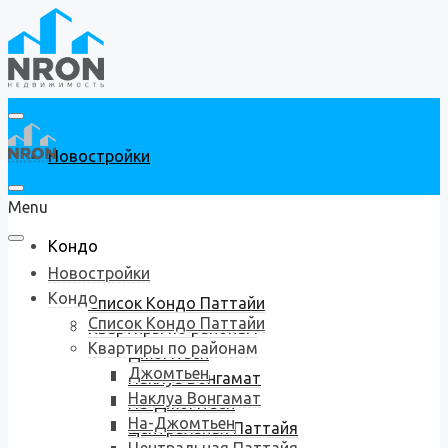
Новостройки
Menu
Кондо
Новостройки
Кондо
Список Кондо Паттайи
Список Кондо Паттайи
Квартиры по районам
Квартиры по районам
Джомтьен
Джомтьен
Наклуа Вонгамат
Наклуа Вонгамат
На-Джомтьен
На-Джомтьен
Центральная Паттайя