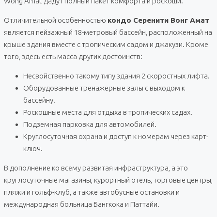
Wong Amat дадут полный пакет комфорта и роскоши.
Отличительной особенностью
кондо Серенити Вонг Амат
является пейзажный 18-метровый бассейн, расположенный на
крыше здания вместе с тропическим садом и джакузи. Кроме
того, здесь есть масса других достоинств:
Несвойственно такому типу здания 2 скоростных лифта.
Оборудованные тренажёрные залы с выходом к
бассейну.
Роскошные места для отдыха в тропических садах.
Подземная парковка для автомобилей.
Круглосуточная охрана и доступ к номерам через карт-
ключ.
В дополнение ко всему развитая инфраструктура, а это
круглосуточные магазины, курортный отель, торговые центры,
пляжи и гольф-клуб, а также автобусные остановки и
международная больница Бангкока и Паттайи.