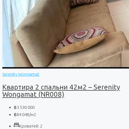
Serenity Wongamat
Квартира 2 спальни 42м2 – Serenity
Wongamat (NR008)
฿3 530 000
฿84 048
/м2
Кроватей:
2