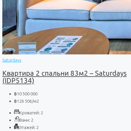
Saturdays
Квартира 2 спальни 83м2 – Saturdays
(IDP5134)
฿10 500 000
฿126 506
/м2
Кроватей:
2
Ванн:
2
Этажей:
2