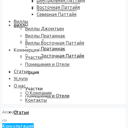
Центральная Паттайя
Восточная Паттайя
Восточная Паттайя
Северная Паттайя
Северная Паттайя
Виллы
Виллы
Виллы Джомтьен
Виллы Пратамнак
Виллы Джомтьен
Виллы Восточная Паттайя
Виллы Пратамнак
Коммерция
Виллы Восточная Паттайя
Участки
Помещения и Отели
Статьи
Коммерция
Услуги
О нас
Участки
О Компании
Помещения и Отели
Контакты
Account
Статьи
Консультация