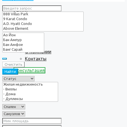
Услуги
О нас
О Компании
Контакты
Очистить
Консультация
Найти