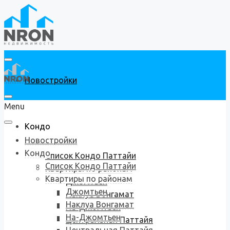
Новостройки
Menu
Кондо
Новостройки
Кондо
Список Кондо Паттайи
Список Кондо Паттайи
Квартиры по районам
Квартиры по районам
Джомтьен
Джомтьен
Наклуа Вонгамат
Наклуа Вонгамат
На-Джомтьен
На-Джомтьен
Центральная Паттайя