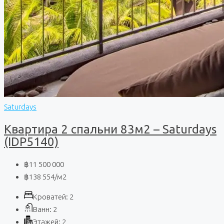
Saturdays
Квартира 2 спальни 83м2 – Saturdays
(IDP5140)
฿11 500 000
฿138 554
/м2
Кроватей:
2
Ванн:
2
Этажей:
2