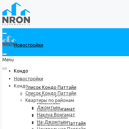
Новостройки
Menu
Кондо
Новостройки
Кондо
Список Кондо Паттайи
Список Кондо Паттайи
Квартиры по районам
Квартиры по районам
Джомтьен
Джомтьен
Наклуа Вонгамат
Наклуа Вонгамат
На-Джомтьен
На-Джомтьен
Центральная Паттайя