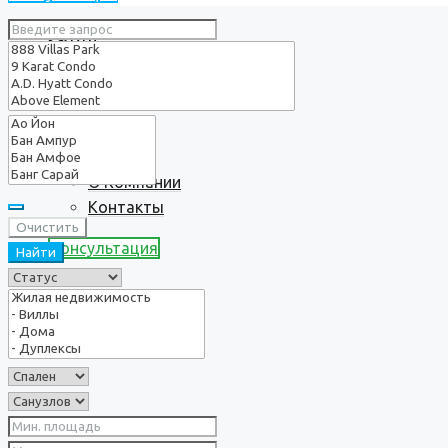
Услуги
О нас
О Компании
Контакты
Очистить
Консультация
Найти