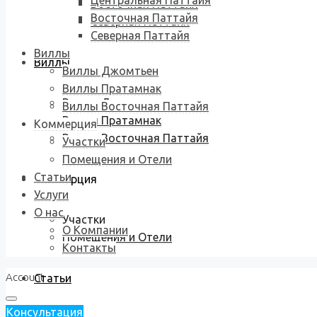
Центральная Паттайя
Восточная Паттайя
Восточная Паттайя
Северная Паттайя
Северная Паттайя
Виллы
Виллы
Виллы Джомтьен
Виллы Пратамнак
Виллы Джомтьен
Виллы Восточная Паттайя
Виллы Пратамнак
Коммерция
Виллы Восточная Паттайя
Участки
Помещения и Отели
Статьи
Коммерция
Услуги
О нас
Участки
О Компании
Помещения и Отели
Контакты
Account
Статьи
Консультация