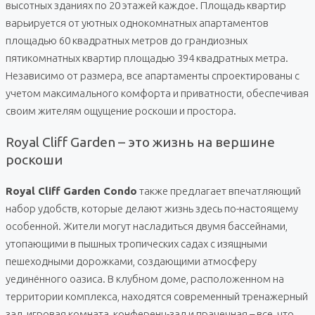
высотных зданиях по 20 этажей каждое. Площадь квартир
варьируется от уютных однокомнатных апартаментов
площадью 60 квадратных метров до грандиозных
пятикомнатных квартир площадью 394 квадратных метра.
Независимо от размера, все апартаменты спроектированы с
учетом максимального комфорта и приватности, обеспечивая
своим жителям ощущение роскоши и простора.
Royal Cliff Garden – это жизнь на вершине
роскоши
Royal Cliff Garden Condo
также предлагает впечатляющий
набор удобств, которые делают жизнь здесь по-настоящему
особенной. Жители могут насладиться двумя бассейнами,
утопающими в пышных тропических садах с изящными
пешеходными дорожками, создающими атмосферу
уединённого оазиса. В клубном доме, расположенном на
территории комплекса, находятся современный тренажерный
зал, игровая комната, конференц-зал и прачечная – все, что