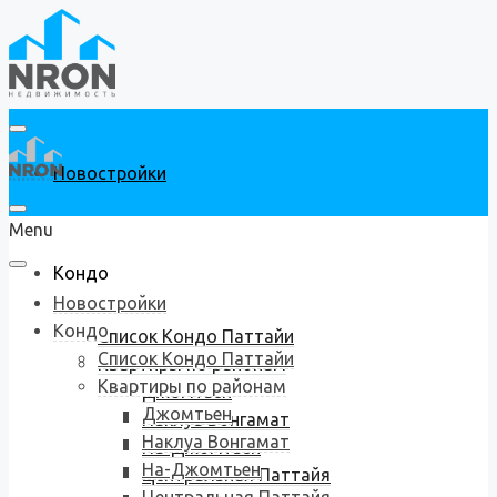
Новостройки
Menu
Кондо
Новостройки
Кондо
Список Кондо Паттайи
Список Кондо Паттайи
Квартиры по районам
Квартиры по районам
Джомтьен
Джомтьен
Наклуа Вонгамат
Наклуа Вонгамат
На-Джомтьен
На-Джомтьен
Центральная Паттайя