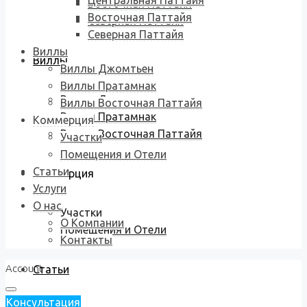
Центральная Паттайя
Восточная Паттайя
Восточная Паттайя
Северная Паттайя
Северная Паттайя
Виллы
Виллы
Виллы Джомтьен
Виллы Пратамнак
Виллы Джомтьен
Виллы Восточная Паттайя
Виллы Пратамнак
Коммерция
Виллы Восточная Паттайя
Участки
Помещения и Отели
Статьи
Коммерция
Услуги
О нас
Участки
О Компании
Помещения и Отели
Контакты
Account
Статьи
Консультация