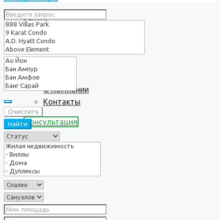
Услуги
О нас
О Компании
Контакты
Очистить
Консультация
Найти