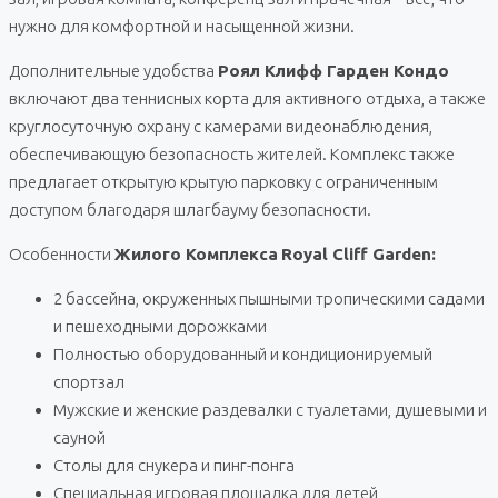
нужно для комфортной и насыщенной жизни.
Дополнительные удобства
Роял Клифф Гарден Кондо
включают два теннисных корта для активного отдыха, а также
круглосуточную охрану с камерами видеонаблюдения,
обеспечивающую безопасность жителей. Комплекс также
предлагает открытую крытую парковку с ограниченным
доступом благодаря шлагбауму безопасности.
Особенности
Жилого Комплекса
Royal Cliff Garden:
2 бассейна, окруженных пышными тропическими садами
и пешеходными дорожками
Полностью оборудованный и кондиционируемый
спортзал
Мужские и женские раздевалки с туалетами, душевыми и
сауной
Столы для снукера и пинг-понга
Специальная игровая площадка для детей