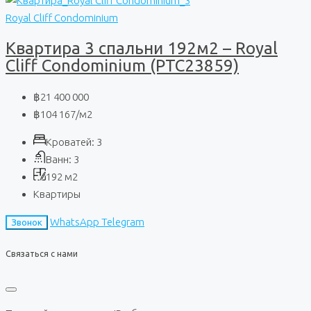
Royal Cliff Condominium
Квартира 3 спальни 192м2 – Royal
Cliff Condominium (PTC23859)
฿21 400 000
฿104 167
/м2
Кроватей:
3
Ванн:
3
192
м2
Квартиры
WhatsApp
Telegram
Звонок
Связаться с нами