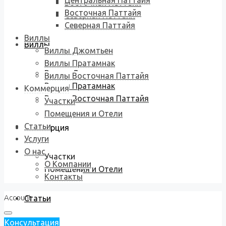
Центральная Паттайя
Восточная Паттайя
Восточная Паттайя
Северная Паттайя
Северная Паттайя
Виллы
Виллы
Виллы Джомтьен
Виллы Пратамнак
Виллы Джомтьен
Виллы Восточная Паттайя
Виллы Пратамнак
Коммерция
Виллы Восточная Паттайя
Участки
Помещения и Отели
Статьи
Коммерция
Услуги
О нас
Участки
О Компании
Помещения и Отели
Контакты
Account
Статьи
Консультация