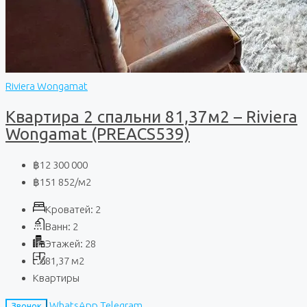
Riviera Wongamat
Квартира 2 спальни 81,37м2 – Riviera
Wongamat (PREACS539)
฿12 300 000
฿151 852
/м2
Кроватей:
2
Ванн:
2
Этажей:
28
81,37
м2
Квартиры
WhatsApp
Telegram
Звонок