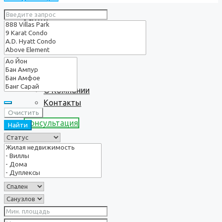
Услуги
О нас
О Компании
Контакты
Очистить
Консультация
Найти