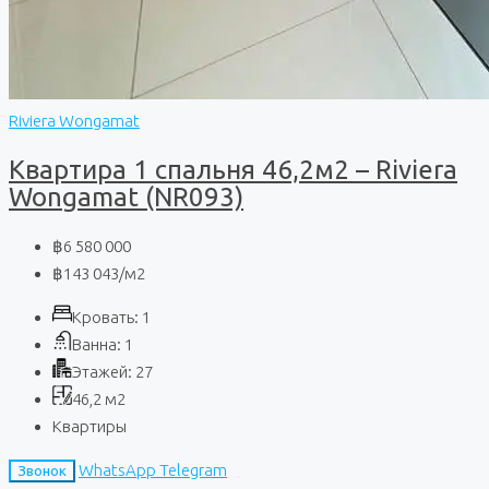
Riviera Wongamat
Квартира 1 спальня 46,2м2 – Riviera
Wongamat (NR093)
฿6 580 000
฿143 043
/м2
Кровать:
1
Ванна:
1
Этажей:
27
46,2
м2
Квартиры
WhatsApp
Telegram
Звонок