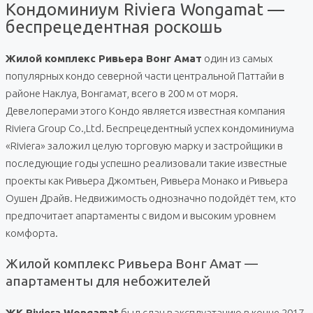
Кондоминиум Riviera Wongamat —
беспрецедентная роскошь
Жилой комплекс Ривьера Вонг Амат
один из самых
популярных кондо северной части центральной Паттайи в
районе Наклуа, Вонгамат, всего в 200 м от моря.
Девелоперами этого Кондо является известная компания
Riviera Group Co.,Ltd. Беспрецедентный успех кондоминиума
«Riviera» заложил целую торговую марку и застройщики в
последующие годы успешно реализовали такие известные
проекты как Ривьера Джомтьен, Ривьера Монако и Ривьера
Оушен Драйв. Недвижимость однозначно подойдёт тем, кто
предпочитает апартаменты с видом и высоким уровнем
комфорта.
Жилой комплекс Ривьера Вонг Амат —
апартаменты для небожителей
ЖК Riviera Wongamat
был сдан в эксплуатацию в конце 2017