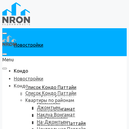
Новостройки
Menu
Кондо
Новостройки
Кондо
Список Кондо Паттайи
Список Кондо Паттайи
Квартиры по районам
Квартиры по районам
Джомтьен
Джомтьен
Наклуа Вонгамат
Наклуа Вонгамат
На-Джомтьен
На-Джомтьен
Центральная Паттайя