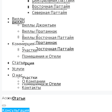
Центральная Паттайя
Восточная Паттайя
Восточная Паттайя
Северная Паттайя
Северная Паттайя
Виллы
Виллы
Виллы Джомтьен
Виллы Пратамнак
Виллы Джомтьен
Виллы Восточная Паттайя
Виллы Пратамнак
Коммерция
Виллы Восточная Паттайя
Участки
Помещения и Отели
Статьи
Коммерция
Услуги
О нас
Участки
О Компании
Помещения и Отели
Контакты
Account
Статьи
Консультация