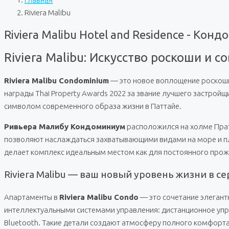
Riviera Malibu
Riviera Malibu Hotel and Residence - Конд
Riviera Malibu: Искусство роскоши и
Riviera Malibu Condominium
— это новое воплощение роскоши 
награды Thai Property Awards 2022 за звание лучшего застрой
символом современного образа жизни в Паттайе.
Ривьера Малибу Кондоминиум
расположился на холме Прат
позволяют наслаждаться захватывающими видами на море и пля
делает комплекс идеальным местом как для постоянного прожи
Riviera Malibu — ваш новый уровень жизни в с
Апартаменты в
Riviera Malibu Condo
— это сочетание элегант
интеллектуальными системами управления: дистанционное упр
Bluetooth. Такие детали создают атмосферу полного комфорта