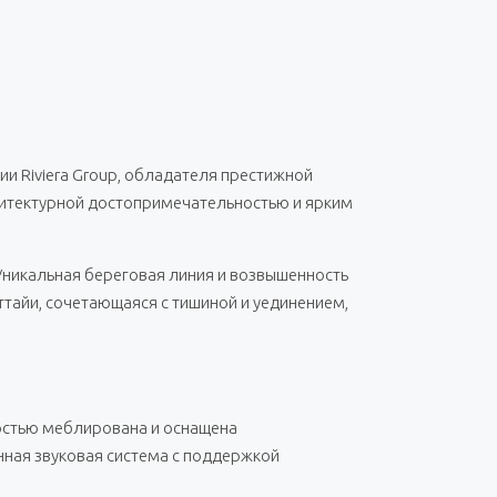
и Riviera Group, обладателя престижной
рхитектурной достопримечательностью и ярким
Уникальная береговая линия и возвышенность
тайи, сочетающаяся с тишиной и уединением,
ностью меблирована и оснащена
ная звуковая система с поддержкой