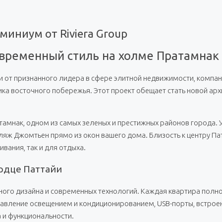
оминиум от Riviera Group
 современный стиль на холме Пратамнак
от признанного лидера в сфере элитной недвижимости, компани
щика восточного побережья. Этот проект обещает стать новой а
амнак, одном из самых зеленых и престижных районов города. 
ж Джомтьен прямо из окон вашего дома. Близость к центру Пат
вания, так и для отдыха.
ердце Паттайи
ного дизайна и современных технологий. Каждая квартира пол
авление освещением и кондиционированием, USB-порты, встроен
 и функциональности.