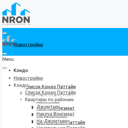
Новостройки
Menu
Кондо
Новостройки
Кондо
Список Кондо Паттайи
Список Кондо Паттайи
Квартиры по районам
Квартиры по районам
Джомтьен
Джомтьен
Наклуа Вонгамат
Наклуа Вонгамат
На-Джомтьен
На-Джомтьен
Центральная Паттайя