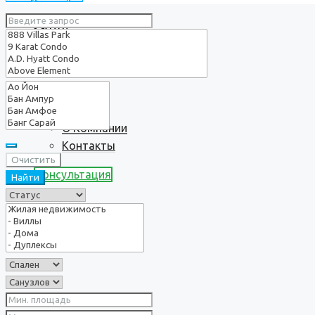
Услуги
О нас
О Компании
Контакты
Очистить
Консультация
Найти