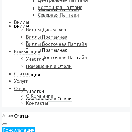
Центральная Паттайя
Восточная Паттайя
Восточная Паттайя
Северная Паттайя
Северная Паттайя
Виллы
Виллы
Виллы Джомтьен
Виллы Пратамнак
Виллы Джомтьен
Виллы Восточная Паттайя
Виллы Пратамнак
Коммерция
Виллы Восточная Паттайя
Участки
Помещения и Отели
Статьи
Коммерция
Услуги
О нас
Участки
О Компании
Помещения и Отели
Контакты
Account
Статьи
Консультация