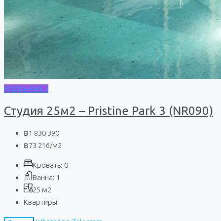
Pristine Park 3
Студия 25м2 – Pristine Park 3 (NR090)
฿1 830 390
฿73 216
/м2
Кровать:
0
Ванна:
1
25
м2
Квартиры