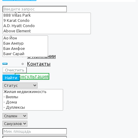
Услуги
О нас
О Компании
Контакты
Очистить
Консультация
Найти