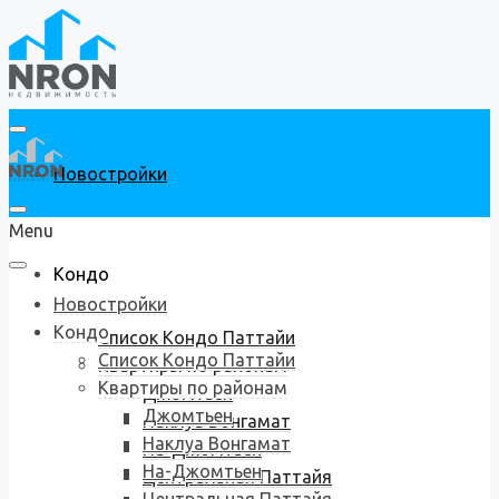
Новостройки
Menu
Кондо
Новостройки
Кондо
Список Кондо Паттайи
Список Кондо Паттайи
Квартиры по районам
Квартиры по районам
Джомтьен
Джомтьен
Наклуа Вонгамат
Наклуа Вонгамат
На-Джомтьен
На-Джомтьен
Центральная Паттайя