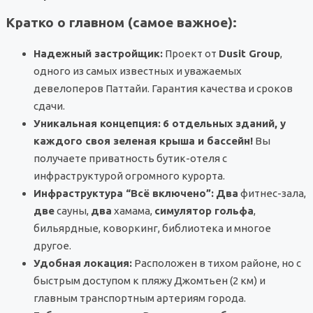
Кратко о главном (самое важное):
Надежный застройщик:
Проект от
Dusit Group
,
одного из самых известных и уважаемых
девелоперов Паттайи. Гарантия качества и сроков
сдачи.
Уникальная концепция:
6 отдельных зданий, у
каждого своя зеленая крыша и бассейн!
Вы
получаете приватность бутик-отеля с
инфраструктурой огромного курорта.
Инфраструктура “Всё включено”:
Два
фитнес-зала,
две
сауны,
два
хамама,
симулятор гольфа
,
бильярдные, коворкинг, библиотека и многое
другое.
Удобная локация:
Расположен в тихом районе, но с
быстрым доступом к пляжу Джомтьен (2 км) и
главным транспортным артериям города.