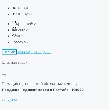
฿6 878 440
฿118 594
/м2
Кроватей:
2
Ванн:
2
58
м2
Квартиры
WhatsApp
Telegram
Звонок
Связаться с нами
Пожалуйста, назовите ID объекта менеджеру
Продажа недвижимости в Паттайе - NR092
tony_nron