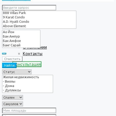
Услуги
О нас
О Компании
Контакты
Очистить
Консультация
Найти