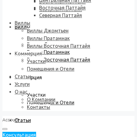
Центральная Паттайя
Восточная Паттайя
Восточная Паттайя
Северная Паттайя
Северная Паттайя
Виллы
Виллы
Виллы Джомтьен
Виллы Пратамнак
Виллы Джомтьен
Виллы Восточная Паттайя
Виллы Пратамнак
Коммерция
Виллы Восточная Паттайя
Участки
Помещения и Отели
Статьи
Коммерция
Услуги
О нас
Участки
О Компании
Помещения и Отели
Контакты
Account
Статьи
Консультация