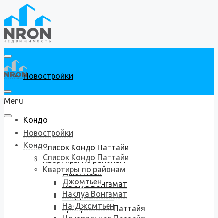
Новостройки
Menu
Кондо
Новостройки
Кондо
Список Кондо Паттайи
Список Кондо Паттайи
Квартиры по районам
Квартиры по районам
Джомтьен
Джомтьен
Наклуа Вонгамат
Наклуа Вонгамат
На-Джомтьен
На-Джомтьен
Центральная Паттайя