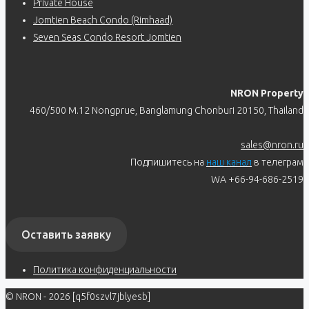
Private House
Jomtien Beach Condo (Rimhaad)
Seven Seas Condo Resort Jomtien
NRON Property
460/500 M.12 Nongprue, Banglamung Chonburi 20150, Thailand
sales@nron.ru
Подпишитесь на
наш канал
в телеграм
WA +66-94-686-2519
Оставить заявку
Политика конфиденциальности
© NRON - 2026 [q5f0szvl7jblyesb]