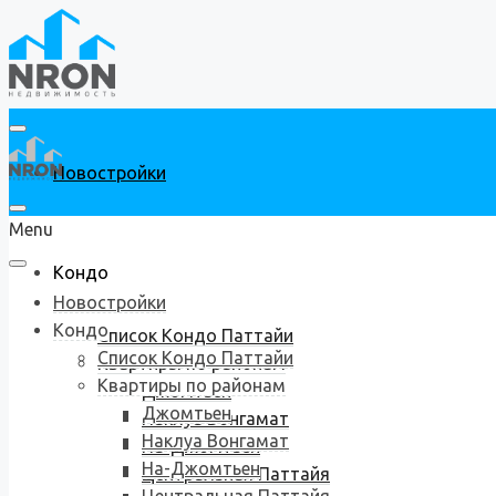
Новостройки
Menu
Кондо
Новостройки
Кондо
Список Кондо Паттайи
Список Кондо Паттайи
Квартиры по районам
Квартиры по районам
Джомтьен
Джомтьен
Наклуа Вонгамат
Наклуа Вонгамат
На-Джомтьен
На-Джомтьен
Центральная Паттайя