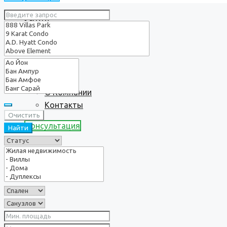
Услуги
О нас
О Компании
Контакты
Очистить
Консультация
Найти