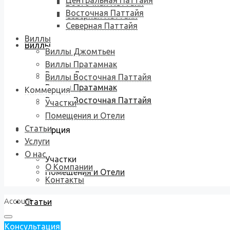
Центральная Паттайя
Восточная Паттайя
Восточная Паттайя
Северная Паттайя
Северная Паттайя
Виллы
Виллы
Виллы Джомтьен
Виллы Пратамнак
Виллы Джомтьен
Виллы Восточная Паттайя
Виллы Пратамнак
Коммерция
Виллы Восточная Паттайя
Участки
Помещения и Отели
Статьи
Коммерция
Услуги
О нас
Участки
О Компании
Помещения и Отели
Контакты
Account
Статьи
Консультация