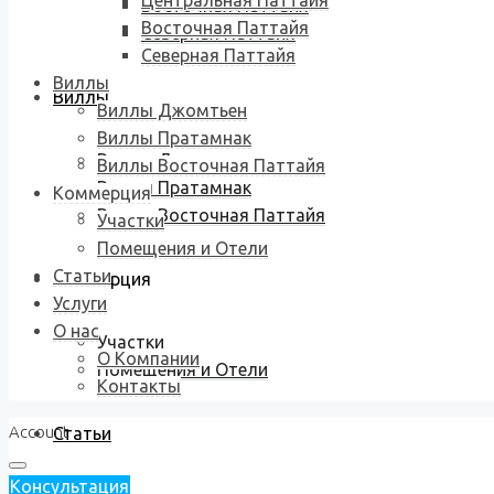
Центральная Паттайя
Восточная Паттайя
Восточная Паттайя
Северная Паттайя
Северная Паттайя
Виллы
Виллы
Виллы Джомтьен
Виллы Пратамнак
Виллы Джомтьен
Виллы Восточная Паттайя
Виллы Пратамнак
Коммерция
Виллы Восточная Паттайя
Участки
Помещения и Отели
Статьи
Коммерция
Услуги
О нас
Участки
О Компании
Помещения и Отели
Контакты
Account
Статьи
Консультация