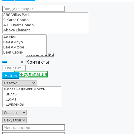
Услуги
О нас
О Компании
Контакты
Очистить
Консультация
Найти