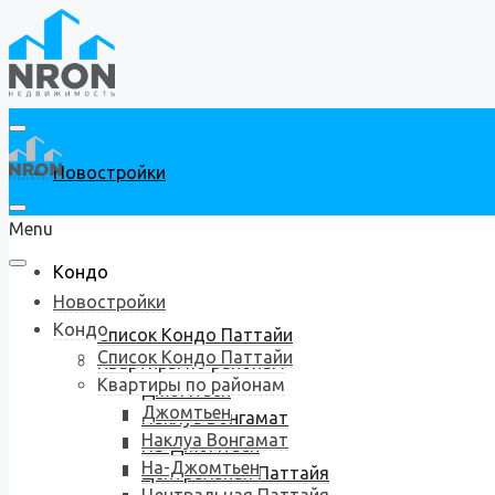
Новостройки
Menu
Кондо
Новостройки
Кондо
Список Кондо Паттайи
Список Кондо Паттайи
Квартиры по районам
Квартиры по районам
Джомтьен
Джомтьен
Наклуа Вонгамат
Наклуа Вонгамат
На-Джомтьен
На-Джомтьен
Центральная Паттайя