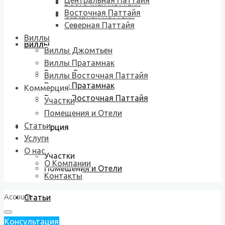
Центральная Паттайя
Восточная Паттайя
Восточная Паттайя
Северная Паттайя
Северная Паттайя
Виллы
Виллы
Виллы Джомтьен
Виллы Пратамнак
Виллы Джомтьен
Виллы Восточная Паттайя
Виллы Пратамнак
Коммерция
Виллы Восточная Паттайя
Участки
Помещения и Отели
Статьи
Коммерция
Услуги
О нас
Участки
О Компании
Помещения и Отели
Контакты
Account
Статьи
Консультация