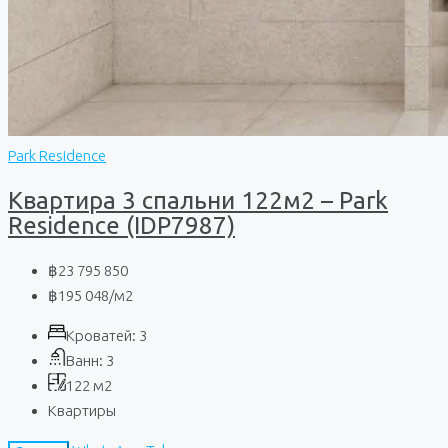
Park Residence
Квартира 3 спальни 122м2 – Park
Residence (IDP7987)
฿23 795 850
฿195 048
/м2
Кроватей:
3
Ванн:
3
122
м2
Квартиры