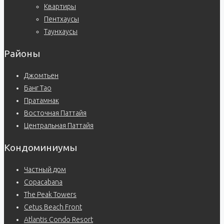
Квартиры
Пентхаусы
Таунхаусы
Районы
Джомтьен
Банг Тао
Пратамнак
Восточная Паттайя
Центральная Паттайя
Кондоминиумы
Частный дом
Copacabana
The Peak Towers
Cetus Beach Front
Atlantis Condo Resort