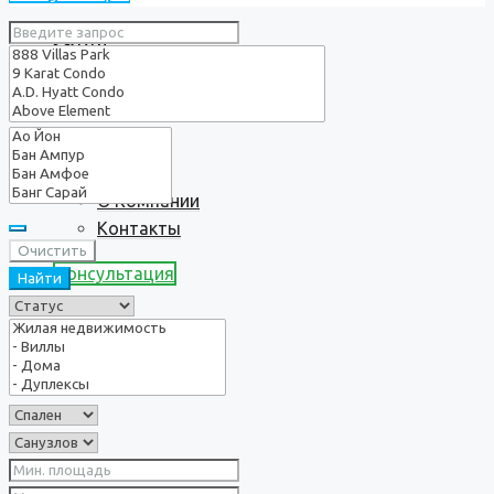
Услуги
О нас
О Компании
Контакты
Очистить
Консультация
Найти