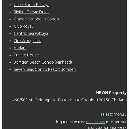
Unixx South Pattaya
Riviera Ocean Drive
Grande Caribbean Condo
Club Royal
Centric Sea Pattaya
Zire Wongamat
Andara
Private House
Jomtien Beach Condo (Rimhaad)
Seven Seas Condo Resort Jomtien
NRON Property
460/500 M.12 Nongprue, Banglamung Chonburi 20150, Thailand
sales@nron.ru
Подпишитесь на
наш канал
в телеграм
WA +66-94-686-2519