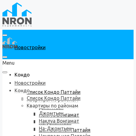
Новостройки
Menu
Кондо
Новостройки
Кондо
Список Кондо Паттайи
Список Кондо Паттайи
Квартиры по районам
Квартиры по районам
Джомтьен
Джомтьен
Наклуа Вонгамат
Наклуа Вонгамат
На-Джомтьен
На-Джомтьен
Центральная Паттайя