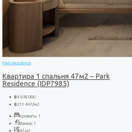
Park Residence
Квартира 1 спальня 47м2 – Park
Residence (IDP7985)
฿9 938 000
฿211 447
/м2
Кровать:
1
Ванна:
1
47
м2