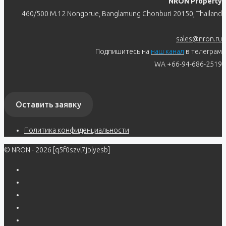
NRON Property
460/500 M.12 Nongprue, Banglamung Chonburi 20150, Thailand
sales@nron.ru
Подпишитесь на
наш канал
в телеграм
WA +66-94-686-2519
Оставить заявку
Политика конфиденциальности
© NRON - 2026 [q5f0szvl7jblyesb]