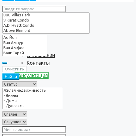
Услуги
О нас
О Компании
Контакты
Очистить
Консультация
Найти