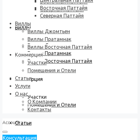
Центральная Паттайя
Восточная Паттайя
Восточная Паттайя
Северная Паттайя
Северная Паттайя
Виллы
Виллы
Виллы Джомтьен
Виллы Пратамнак
Виллы Джомтьен
Виллы Восточная Паттайя
Виллы Пратамнак
Коммерция
Виллы Восточная Паттайя
Участки
Помещения и Отели
Статьи
Коммерция
Услуги
О нас
Участки
О Компании
Помещения и Отели
Контакты
Account
Статьи
Консультация