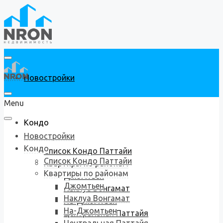
Новостройки
Menu
Кондо
Новостройки
Кондо
Список Кондо Паттайи
Список Кондо Паттайи
Квартиры по районам
Квартиры по районам
Джомтьен
Джомтьен
Наклуа Вонгамат
Наклуа Вонгамат
На-Джомтьен
На-Джомтьен
Центральная Паттайя