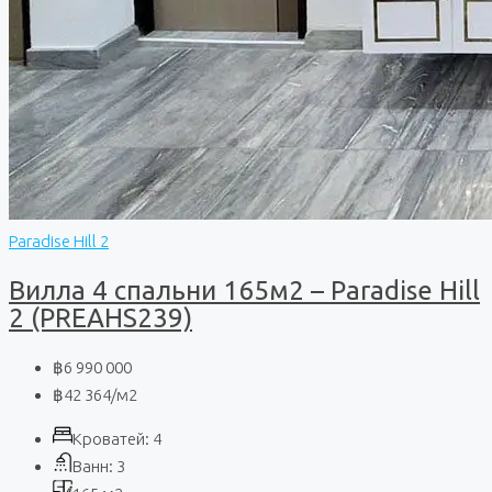
Paradise Hill 2
Вилла 4 спальни 165м2 – Paradise Hill
2 (PREAHS239)
฿6 990 000
฿42 364
/м2
Кроватей:
4
Ванн:
3