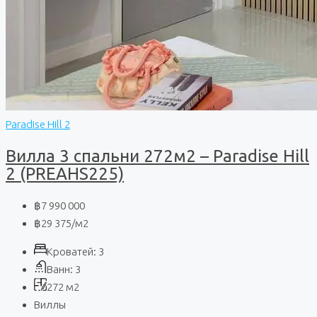
Paradise Hill 2
Вилла 3 спальни 272м2 – Paradise Hill
2 (PREAHS225)
฿7 990 000
฿29 375
/м2
Кроватей:
3
Ванн:
3
272
м2
Виллы