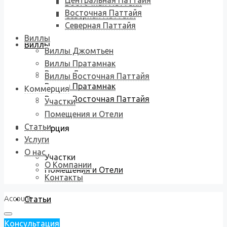
Центральная Паттайя
Восточная Паттайя
Восточная Паттайя
Северная Паттайя
Северная Паттайя
Виллы
Виллы
Виллы Джомтьен
Виллы Пратамнак
Виллы Джомтьен
Виллы Восточная Паттайя
Виллы Пратамнак
Коммерция
Виллы Восточная Паттайя
Участки
Помещения и Отели
Статьи
Коммерция
Услуги
О нас
Участки
О Компании
Помещения и Отели
Контакты
Account
Статьи
Консультация