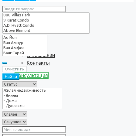
Услуги
О нас
О Компании
Контакты
Очистить
Консультация
Найти