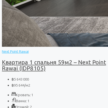
Next Point Rawai
Квартира 1 спальня 59м2 – Next Point
Rawai (IDP8105)
฿5 643 000
฿95 644
/м2
Кровать:
1
Ванна:
1
Этажей:
2