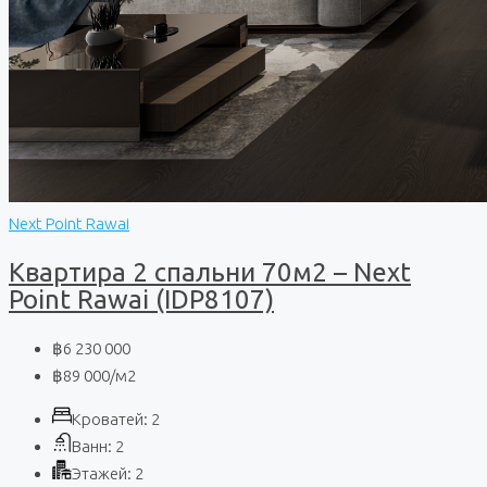
Next Point Rawai
Квартира 2 спальни 70м2 – Next
Point Rawai (IDP8107)
฿6 230 000
฿89 000
/м2
Кроватей:
2
Ванн:
2
Этажей:
2