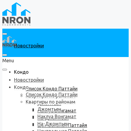
Новостройки
Menu
Кондо
Новостройки
Кондо
Список Кондо Паттайи
Список Кондо Паттайи
Квартиры по районам
Квартиры по районам
Джомтьен
Джомтьен
Наклуа Вонгамат
Наклуа Вонгамат
На-Джомтьен
На-Джомтьен
Центральная Паттайя