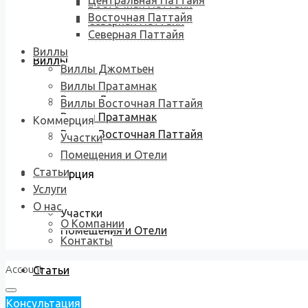
Центральная Паттайя
Восточная Паттайя
Восточная Паттайя
Северная Паттайя
Северная Паттайя
Виллы
Виллы
Виллы Джомтьен
Виллы Пратамнак
Виллы Джомтьен
Виллы Восточная Паттайя
Виллы Пратамнак
Коммерция
Виллы Восточная Паттайя
Участки
Помещения и Отели
Статьи
Коммерция
Услуги
О нас
Участки
О Компании
Помещения и Отели
Контакты
Account
Статьи
Консультация