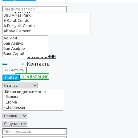
Услуги
О нас
О Компании
Контакты
Очистить
Консультация
Найти