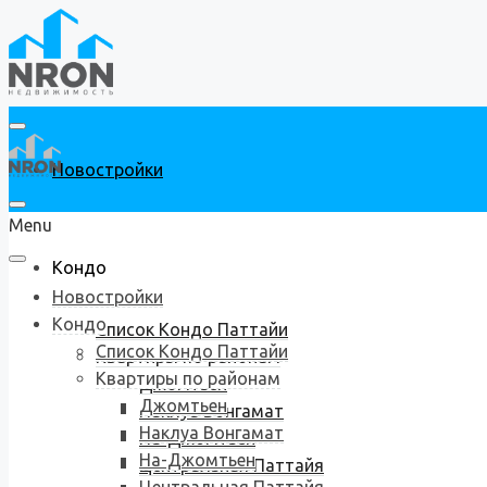
Новостройки
Menu
Кондо
Новостройки
Кондо
Список Кондо Паттайи
Список Кондо Паттайи
Квартиры по районам
Квартиры по районам
Джомтьен
Джомтьен
Наклуа Вонгамат
Наклуа Вонгамат
На-Джомтьен
На-Джомтьен
Центральная Паттайя