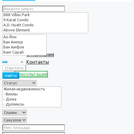
Услуги
О нас
О Компании
Контакты
Очистить
Консультация
Найти