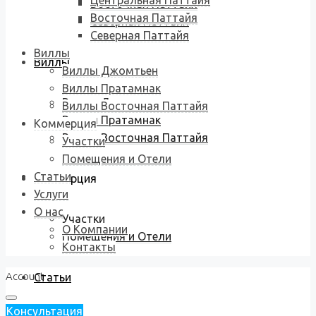
Центральная Паттайя
Восточная Паттайя
Восточная Паттайя
Северная Паттайя
Северная Паттайя
Виллы
Виллы
Виллы Джомтьен
Виллы Пратамнак
Виллы Джомтьен
Виллы Восточная Паттайя
Виллы Пратамнак
Коммерция
Виллы Восточная Паттайя
Участки
Помещения и Отели
Статьи
Коммерция
Услуги
О нас
Участки
О Компании
Помещения и Отели
Контакты
Account
Статьи
Консультация