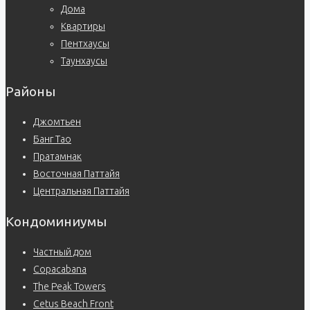
Дома
Квартиры
Пентхаусы
Таунхаусы
Районы
Джомтьен
Банг Тао
Пратамнак
Восточная Паттайя
Центральная Паттайя
Кондоминиумы
Частный дом
Copacabana
The Peak Towers
Cetus Beach Front