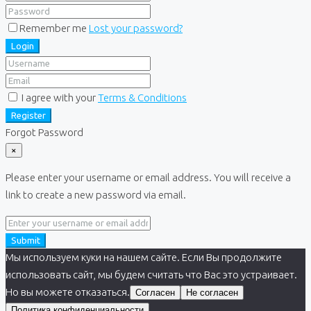
Remember me
Lost your password?
Login
I agree with your
Terms & Conditions
Register
Forgot Password
×
Please enter your username or email address. You will receive a
link to create a new password via email.
Submit
Мы используем куки на нашем сайте. Если Вы продолжите
использовать сайт, мы будем считать что Вас это устраивает.
Но вы можете отказаться.
Согласен
Не согласен
Политика конфиденциальности