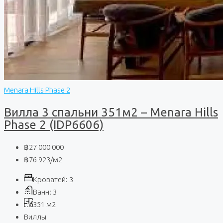
Menara Hills Phase 2
Вилла 3 спальни 351м2 – Menara Hills
Phase 2 (IDP6606)
฿27 000 000
฿76 923
/м2
Кроватей:
3
Ванн:
3
351
м2
Виллы