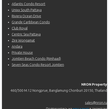
Atlantis Condo Resort
Unixx South Pattaya
Riviera Ocean Drive
Grande Caribbean Condo
Club Royal
Centric Sea Pattaya
Zire Wongamat
Andara
Private House
Jomtien Beach Condo (Rimhaad)
Seven Seas Condo Resort Jomtien
NRON Property
460/500 M.12 Nongprue, Banglamung Chonburi 20150, Thailand
sales@nron.ru
Подпишитесь на
наш канал
в телеграм