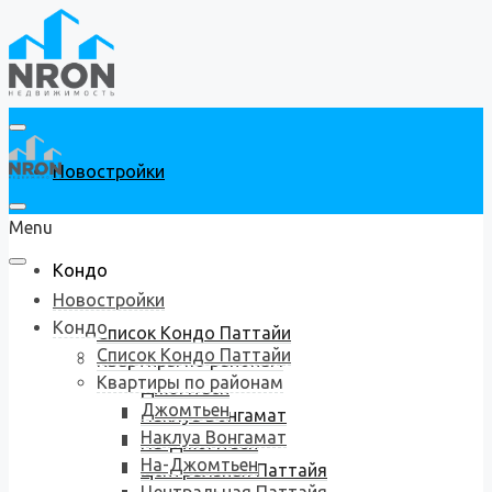
Новостройки
Menu
Кондо
Новостройки
Кондо
Список Кондо Паттайи
Список Кондо Паттайи
Квартиры по районам
Квартиры по районам
Джомтьен
Джомтьен
Наклуа Вонгамат
Наклуа Вонгамат
На-Джомтьен
На-Джомтьен
Центральная Паттайя