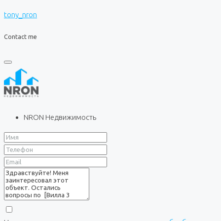
tony_nron
Contact me
NRON Недвижимость