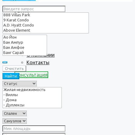
Услуги
О нас
О Компании
Контакты
Очистить
Консультация
Найти