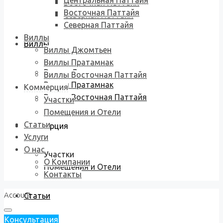
Центральная Паттайя
Восточная Паттайя
Восточная Паттайя
Северная Паттайя
Северная Паттайя
Виллы
Виллы
Виллы Джомтьен
Виллы Пратамнак
Виллы Джомтьен
Виллы Восточная Паттайя
Виллы Пратамнак
Коммерция
Виллы Восточная Паттайя
Участки
Помещения и Отели
Статьи
Коммерция
Услуги
О нас
Участки
О Компании
Помещения и Отели
Контакты
Account
Статьи
Консультация