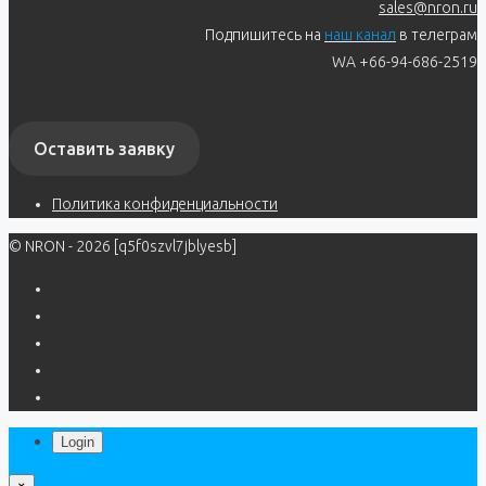
sales@nron.ru
Подпишитесь на
наш канал
в телеграм
WA +66-94-686-2519
Оставить заявку
Политика конфиденциальности
© NRON - 2026 [q5f0szvl7jblyesb]
Login
×