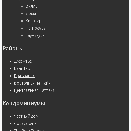
Виллы
Дома
Квартиры
Пентхаусы
Таунхаусы
Районы
Джомтьен
Банг Тао
Пратамнак
Восточная Паттайя
Центральная Паттайя
Кондоминиумы
Частный дом
Copacabana
The Peak Towers