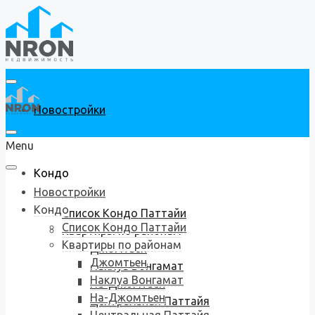
Новостройки
Menu
Кондо
Новостройки
Кондо
Список Кондо Паттайи
Список Кондо Паттайи
Квартиры по районам
Квартиры по районам
Джомтьен
Джомтьен
Наклуа Вонгамат
Наклуа Вонгамат
На-Джомтьен
На-Джомтьен
Центральная Паттайя