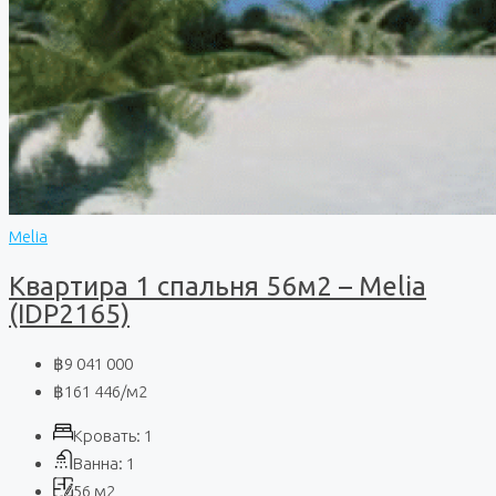
Melia
Квартира 1 спальня 56м2 – Melia
(IDP2165)
฿9 041 000
฿161 446
/м2
Кровать:
1
Ванна:
1
56
м2