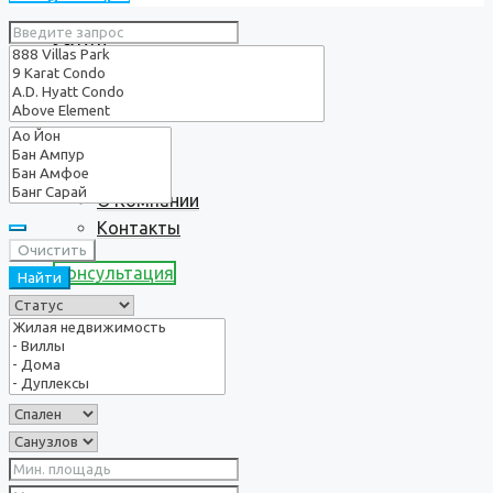
Услуги
О нас
О Компании
Контакты
Очистить
Консультация
Найти