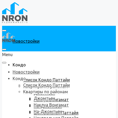
Новостройки
Menu
Кондо
Новостройки
Кондо
Список Кондо Паттайи
Список Кондо Паттайи
Квартиры по районам
Квартиры по районам
Джомтьен
Джомтьен
Наклуа Вонгамат
Наклуа Вонгамат
На-Джомтьен
На-Джомтьен
Центральная Паттайя