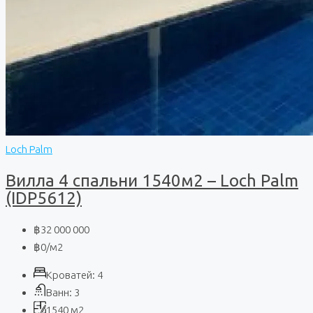
Loch Palm
Вилла 4 спальни 1540м2 – Loch Palm
(IDP5612)
฿32 000 000
฿0
/м2
Кроватей:
4
Ванн:
3
1540
м2