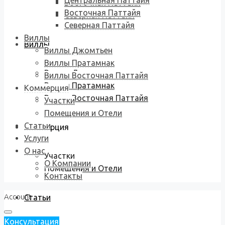
Центральная Паттайя
Восточная Паттайя
Восточная Паттайя
Северная Паттайя
Северная Паттайя
Виллы
Виллы
Виллы Джомтьен
Виллы Пратамнак
Виллы Джомтьен
Виллы Восточная Паттайя
Виллы Пратамнак
Коммерция
Виллы Восточная Паттайя
Участки
Помещения и Отели
Статьи
Коммерция
Услуги
О нас
Участки
О Компании
Помещения и Отели
Контакты
Account
Статьи
Консультация