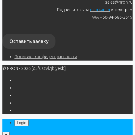
sales@nron.ru
Подпишитесь на
наш канал
в телеграм
WA +66-94-686-2519
Оставить заявку
Политика конфиденциальности
© NRON - 2026 [q5f0szvl7jblyesb]
Login
×