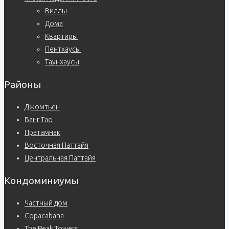
Виллы
Дома
Квартиры
Пентхаусы
Таунхаусы
Районы
Джомтьен
Банг Тао
Пратамнак
Восточная Паттайя
Центральная Паттайя
Кондоминиумы
Частный дом
Copacabana
The Peak Towers