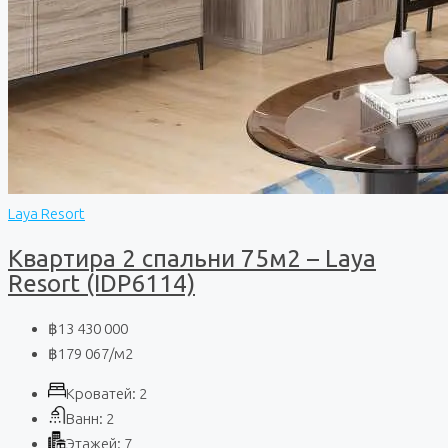
Laya Resort
Квартира 2 спальни 75м2 – Laya
Resort (IDP6114)
฿13 430 000
฿179 067
/м2
Кроватей:
2
Ванн:
2
Этажей:
7