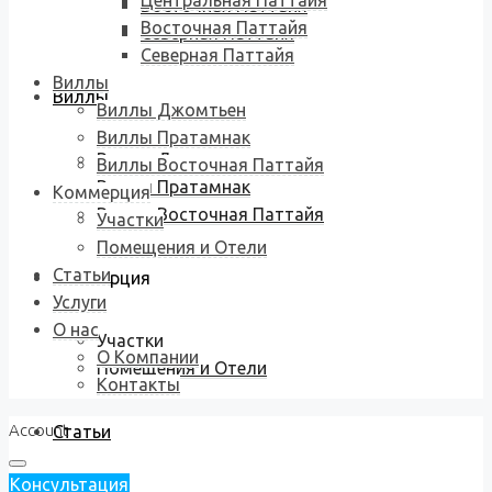
Центральная Паттайя
Восточная Паттайя
Восточная Паттайя
Северная Паттайя
Северная Паттайя
Виллы
Виллы
Виллы Джомтьен
Виллы Пратамнак
Виллы Джомтьен
Виллы Восточная Паттайя
Виллы Пратамнак
Коммерция
Виллы Восточная Паттайя
Участки
Помещения и Отели
Статьи
Коммерция
Услуги
О нас
Участки
О Компании
Помещения и Отели
Контакты
Account
Статьи
Консультация