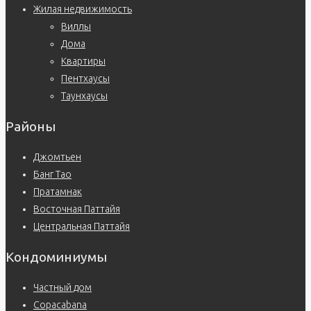
Жилая недвижимость
Виллы
Дома
Квартиры
Пентхаусы
Таунхаусы
Районы
Джомтьен
Банг Тао
Пратамнак
Восточная Паттайя
Центральная Паттайя
Кондоминиумы
Частный дом
Copacabana