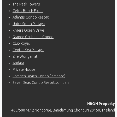
The Peak Towers
Cetus Beach Front
Atlantis Condo Resort
Unixx South Pattaya
Riviera Ocean Drive
Grande Caribbean Condo
Club Royal
Centric Sea Pattaya
Zire Wongamat
Andara
Private House
Jomtien Beach Condo (Rimhaad)
Seven Seas Condo Resort Jomtien
NRON Property
460/500 M.12 Nongprue, Banglamung Chonburi 20150, Thailand