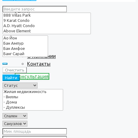
Услуги
О нас
О Компании
Контакты
Очистить
Консультация
Найти