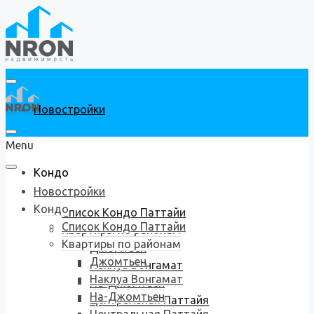
Новостройки
Menu
Кондо
Новостройки
Кондо
Список Кондо Паттайи
Список Кондо Паттайи
Квартиры по районам
Квартиры по районам
Джомтьен
Джомтьен
Наклуа Вонгамат
Наклуа Вонгамат
На-Джомтьен
На-Джомтьен
Центральная Паттайя