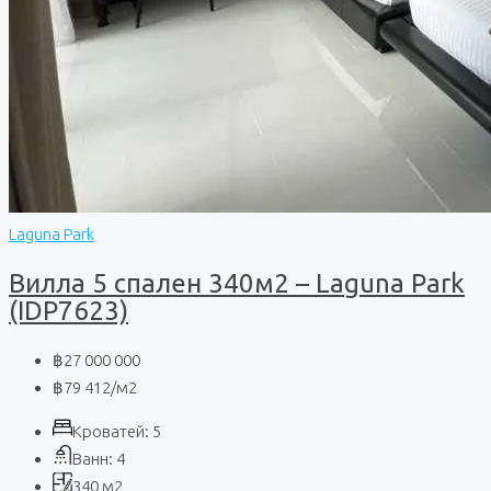
Laguna Park
Вилла 5 спален 340м2 – Laguna Park
(IDP7623)
฿27 000 000
฿79 412
/м2
Кроватей:
5
Ванн:
4
340
м2