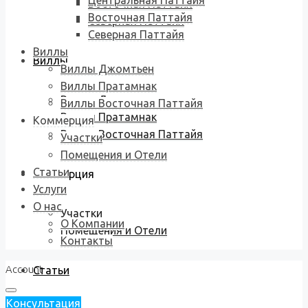
Центральная Паттайя
Восточная Паттайя
Восточная Паттайя
Северная Паттайя
Северная Паттайя
Виллы
Виллы
Виллы Джомтьен
Виллы Пратамнак
Виллы Джомтьен
Виллы Восточная Паттайя
Виллы Пратамнак
Коммерция
Виллы Восточная Паттайя
Участки
Помещения и Отели
Статьи
Коммерция
Услуги
О нас
Участки
О Компании
Помещения и Отели
Контакты
Account
Статьи
Консультация