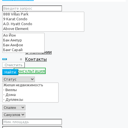
Услуги
О нас
О Компании
Контакты
Очистить
Консультация
Найти