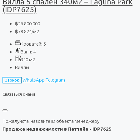
Вилла 5 спален 340м2 – Laguna Park
(IDP7625)
฿26 800 000
฿78 824
/м2
Кроватей:
5
Ванн:
4
340
м2
Виллы
WhatsApp
Telegram
Звонок
Связаться с нами
Пожалуйста, назовите ID объекта менеджеру
Продажа недвижимости в Паттайе - IDP7625