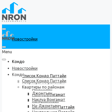
Новостройки
Menu
Кондо
Новостройки
Кондо
Список Кондо Паттайи
Список Кондо Паттайи
Квартиры по районам
Квартиры по районам
Джомтьен
Джомтьен
Наклуа Вонгамат
Наклуа Вонгамат
На-Джомтьен
На-Джомтьен
Центральная Паттайя