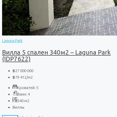
Laguna Park
Вилла 5 спален 340м2 – Laguna Park
(IDP7622)
฿27 000 000
฿79 412
/м2
Кроватей:
5
Ванн:
4
340
м2
Виллы