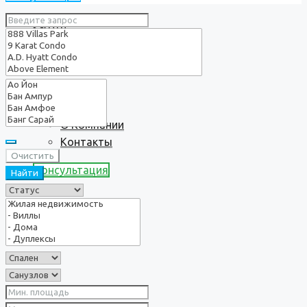
Услуги
О нас
О Компании
Контакты
Очистить
Консультация
Найти