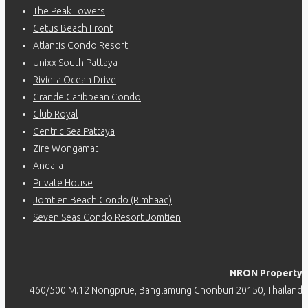
The Peak Towers
Cetus Beach Front
Atlantis Condo Resort
Unixx South Pattaya
Riviera Ocean Drive
Grande Caribbean Condo
Club Royal
Centric Sea Pattaya
Zire Wongamat
Andara
Private House
Jomtien Beach Condo (Rimhaad)
Seven Seas Condo Resort Jomtien
NRON Property
460/500 M.12 Nongprue, Banglamung Chonburi 20150, Thailand