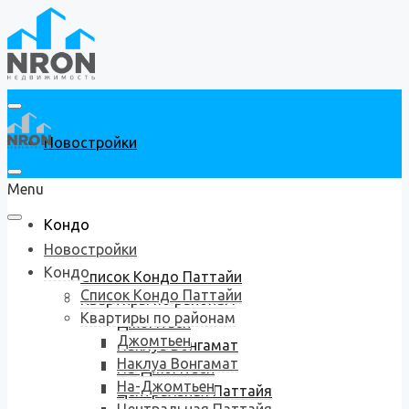
Новостройки
Menu
Кондо
Новостройки
Кондо
Список Кондо Паттайи
Список Кондо Паттайи
Квартиры по районам
Квартиры по районам
Джомтьен
Джомтьен
Наклуа Вонгамат
Наклуа Вонгамат
На-Джомтьен
На-Джомтьен
Центральная Паттайя