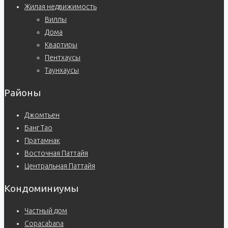
Жилая недвижимость
Виллы
Дома
Квартиры
Пентхаусы
Таунхаусы
Районы
Джомтьен
Банг Тао
Пратамнак
Восточная Паттайя
Центральная Паттайя
Кондоминиумы
Частный дом
Copacabana