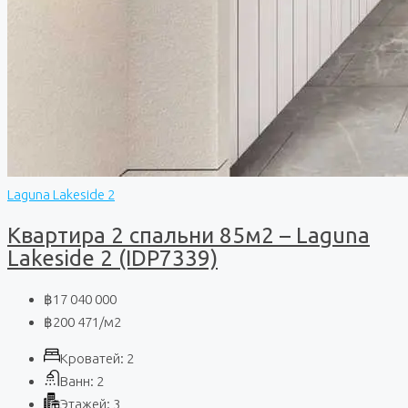
Laguna Lakeside 2
Квартира 2 спальни 85м2 – Laguna
Lakeside 2 (IDP7339)
฿17 040 000
฿200 471
/м2
Кроватей:
2
Ванн:
2
Этажей:
3