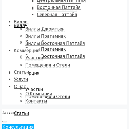
Центральная Паттайя
Восточная Паттайя
Восточная Паттайя
Северная Паттайя
Северная Паттайя
Виллы
Виллы
Виллы Джомтьен
Виллы Пратамнак
Виллы Джомтьен
Виллы Восточная Паттайя
Виллы Пратамнак
Коммерция
Виллы Восточная Паттайя
Участки
Помещения и Отели
Статьи
Коммерция
Услуги
О нас
Участки
О Компании
Помещения и Отели
Контакты
Account
Статьи
Консультация