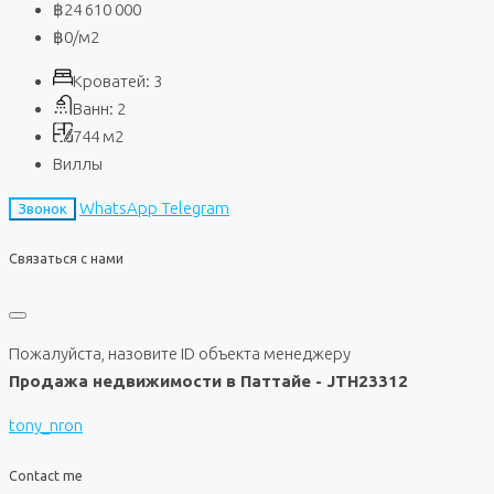
฿24 610 000
฿0
/м2
Кроватей:
3
Ванн:
2
744
м2
Виллы
WhatsApp
Telegram
Звонок
Связаться с нами
Пожалуйста, назовите ID объекта менеджеру
Продажа недвижимости в Паттайе - JTH23312
tony_nron
Contact me