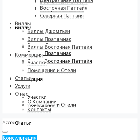
Центральная Паттайя
Восточная Паттайя
Восточная Паттайя
Северная Паттайя
Северная Паттайя
Виллы
Виллы
Виллы Джомтьен
Виллы Пратамнак
Виллы Джомтьен
Виллы Восточная Паттайя
Виллы Пратамнак
Коммерция
Виллы Восточная Паттайя
Участки
Помещения и Отели
Статьи
Коммерция
Услуги
О нас
Участки
О Компании
Помещения и Отели
Контакты
Account
Статьи
Консультация