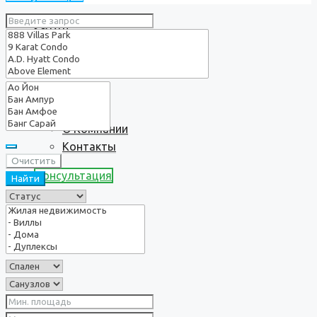
Услуги
О нас
О Компании
Контакты
Очистить
Консультация
Найти