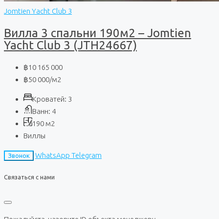
Jomtien Yacht Club 3
Вилла 3 спальни 190м2 – Jomtien
Yacht Club 3 (JTH24667)
฿10 165 000
฿50 000
/м2
Кроватей:
3
Ванн:
4
190
м2
Виллы
WhatsApp
Telegram
Звонок
Связаться с нами