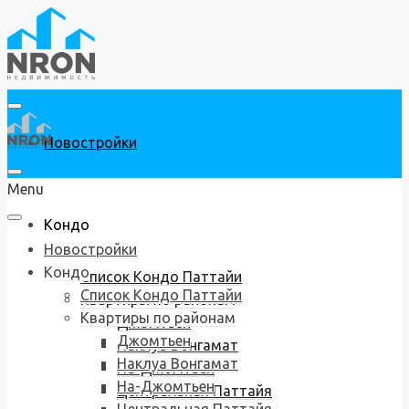
Новостройки
Menu
Кондо
Новостройки
Кондо
Список Кондо Паттайи
Список Кондо Паттайи
Квартиры по районам
Квартиры по районам
Джомтьен
Джомтьен
Наклуа Вонгамат
Наклуа Вонгамат
На-Джомтьен
На-Джомтьен
Центральная Паттайя