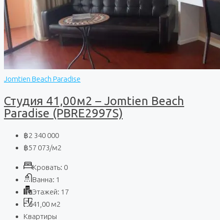
Jomtien Beach Paradise
Студия 41,00м2 – Jomtien Beach
Paradise (PBRE2997S)
฿2 340 000
฿57 073
/м2
Кровать:
0
Ванна:
1
Этажей:
17
41,00
м2
Квартиры