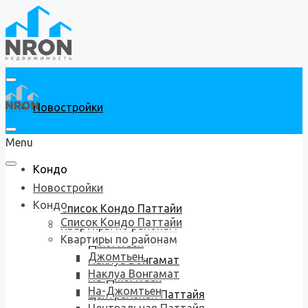
Новостройки
Menu
Кондо
Новостройки
Кондо
Список Кондо Паттайи
Список Кондо Паттайи
Квартиры по районам
Квартиры по районам
Джомтьен
Джомтьен
Наклуа Вонгамат
Наклуа Вонгамат
На-Джомтьен
На-Джомтьен
Центральная Паттайя