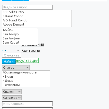
Услуги
О нас
О Компании
Контакты
Очистить
Консультация
Найти