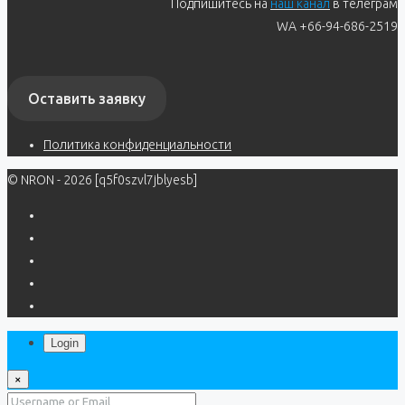
Подпишитесь на
наш канал
в телеграм
WA +66-94-686-2519
Оставить заявку
Политика конфиденциальности
© NRON - 2026 [q5f0szvl7jblyesb]
Login
×