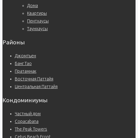
Дома
Квартиры
Пентхаусы
Таунхаусы
Районы
Джомтьен
Банг Тао
Пратамнак
Восточная Паттайя
Центральная Паттайя
Кондоминиумы
Частный дом
Copacabana
The Peak Towers
Cetus Beach Front