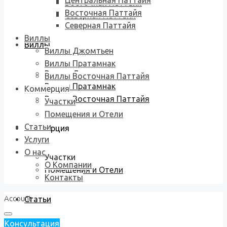
Центральная Паттайя
Восточная Паттайя
Восточная Паттайя
Северная Паттайя
Северная Паттайя
Виллы
Виллы
Виллы Джомтьен
Виллы Пратамнак
Виллы Джомтьен
Виллы Восточная Паттайя
Виллы Пратамнак
Коммерция
Виллы Восточная Паттайя
Участки
Помещения и Отели
Статьи
Коммерция
Услуги
О нас
Участки
О Компании
Помещения и Отели
Контакты
Account
Статьи
Консультация