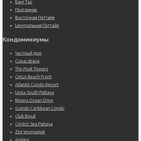
Банг Тао
Пратамнак
Восточная Паттайя
Центральная Паттайя
Кондоминиумы
Частный дом
Copacabana
The Peak Towers
Cetus Beach Front
Atlantis Condo Resort
Unixx South Pattaya
Riviera Ocean Drive
Grande Caribbean Condo
Club Royal
Centric Sea Pattaya
Zire Wongamat
Andara