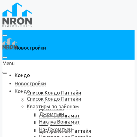
Новостройки
Menu
Кондо
Новостройки
Кондо
Список Кондо Паттайи
Список Кондо Паттайи
Квартиры по районам
Квартиры по районам
Джомтьен
Джомтьен
Наклуа Вонгамат
Наклуа Вонгамат
На-Джомтьен
На-Джомтьен
Центральная Паттайя