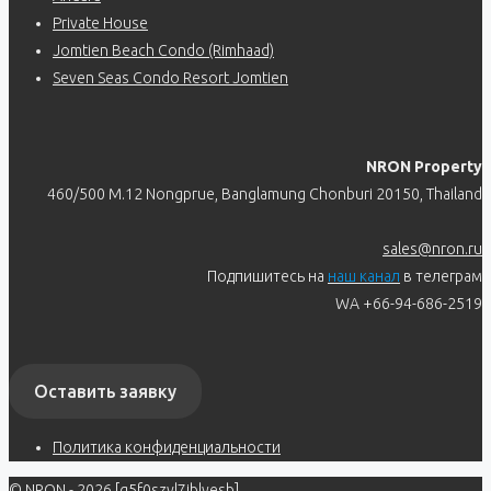
Private House
Jomtien Beach Condo (Rimhaad)
Seven Seas Condo Resort Jomtien
NRON Property
460/500 M.12 Nongprue, Banglamung Chonburi 20150, Thailand
sales@nron.ru
Подпишитесь на
наш канал
в телеграм
WA +66-94-686-2519
Оставить заявку
Политика конфиденциальности
© NRON - 2026 [q5f0szvl7jblyesb]