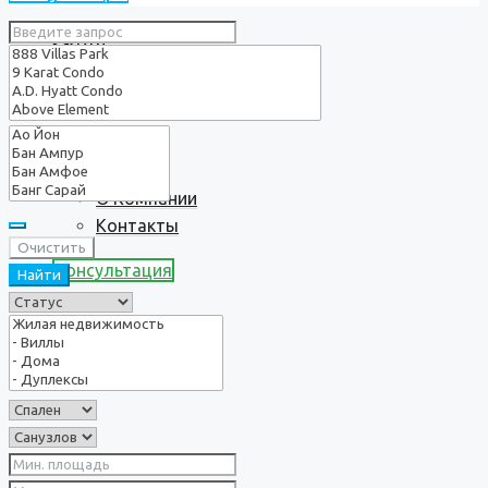
Услуги
О нас
О Компании
Контакты
Очистить
Консультация
Найти