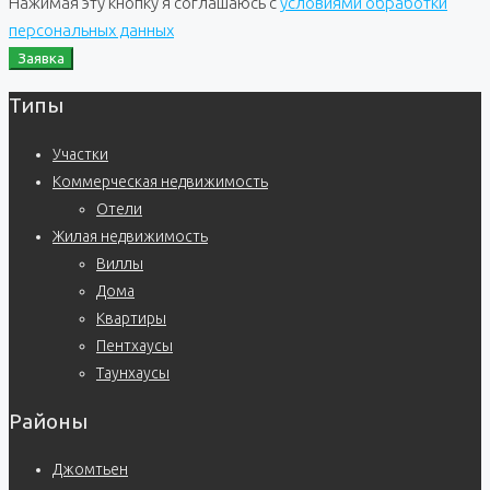
Нажимая эту кнопку я соглашаюсь с
условиями обработки
персональных данных
Заявка
Типы
Участки
Коммерческая недвижимость
Отели
Жилая недвижимость
Виллы
Дома
Квартиры
Пентхаусы
Таунхаусы
Районы
Джомтьен