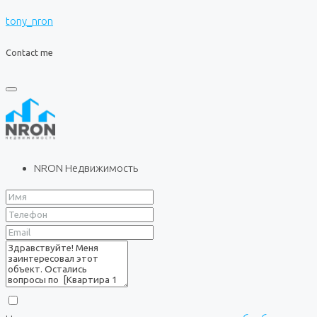
tony_nron
Contact me
NRON Недвижимость