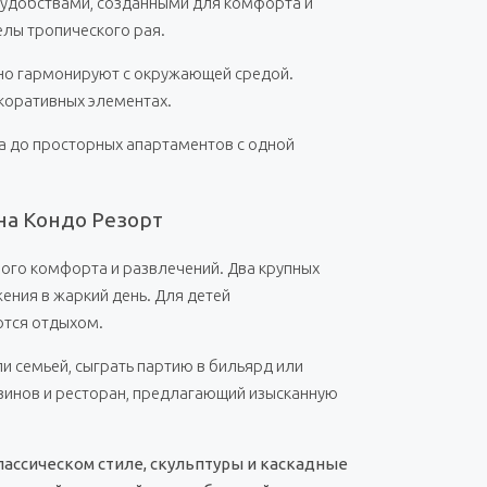
 удобствами, созданными для комфорта и
елы тропического рая.
ьно гармонируют с окружающей средой.
екоративных элементах.
а до просторных апартаментов с одной
на Кондо Резорт
ого комфорта и развлечений. Два крупных
ения в жаркий день. Для детей
ются отдыхом.
и семьей, сыграть партию в бильярд или
зинов и ресторан, предлагающий изысканную
ассическом стиле, скульптуры и каскадные