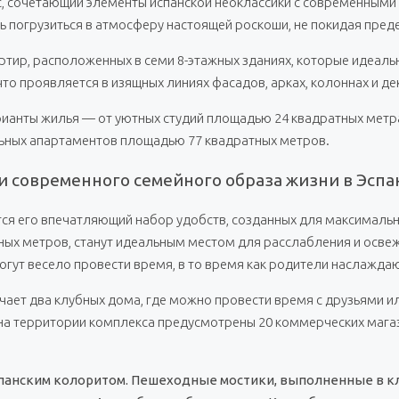
, сочетающий элементы испанской неоклассики с современными
ь погрузиться в атмосферу настоящей роскоши, не покидая пред
артир, расположенных в семи 8-этажных зданиях, которые идеал
то проявляется в изящных линиях фасадов, арках, колоннах и д
ианты жилья — от уютных студий площадью 24 квадратных метр
ьных апартаментов площадью 77 квадратных метров.
и современного семейного образа жизни в Эспа
ся его впечатляющий набор удобств, созданных для максимальн
ных метров, станут идеальным местом для расслабления и освеж
гут весело провести время, в то время как родители наслажда
ает два клубных дома, где можно провести время с друзьями ил
й на территории комплекса предусмотрены 20 коммерческих мага
панским колоритом. Пешеходные мостики, выполненные в кл