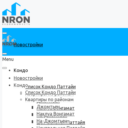
Новостройки
Menu
Кондо
Новостройки
Кондо
Список Кондо Паттайи
Список Кондо Паттайи
Квартиры по районам
Квартиры по районам
Джомтьен
Джомтьен
Наклуа Вонгамат
Наклуа Вонгамат
На-Джомтьен
На-Джомтьен
Центральная Паттайя