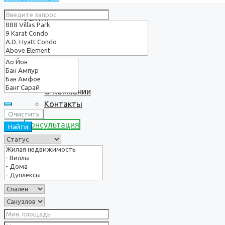
Услуги
О нас
О Компании
Контакты
Очистить
Консультация
Найти