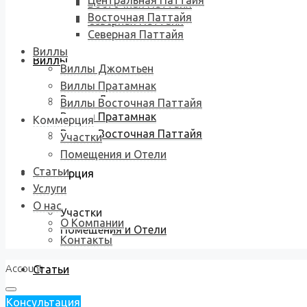
Центральная Паттайя
Восточная Паттайя
Восточная Паттайя
Северная Паттайя
Северная Паттайя
Виллы
Виллы
Виллы Джомтьен
Виллы Пратамнак
Виллы Джомтьен
Виллы Восточная Паттайя
Виллы Пратамнак
Коммерция
Виллы Восточная Паттайя
Участки
Помещения и Отели
Статьи
Коммерция
Услуги
О нас
Участки
О Компании
Помещения и Отели
Контакты
Account
Статьи
Консультация