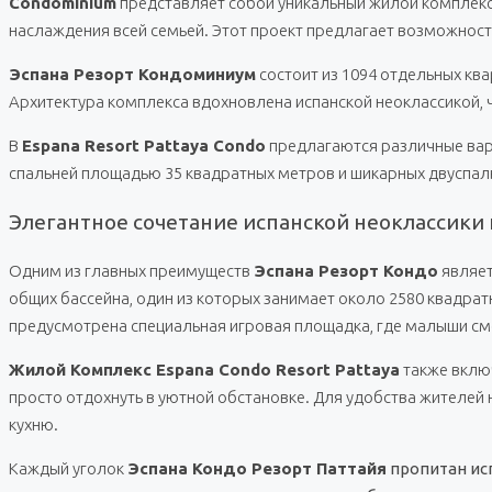
Condominium
представляет собой уникальный жилой комплекс
наслаждения всей семьей. Этот проект предлагает возможност
Эспана Резорт Кондоминиум
состоит из 1094 отдельных кв
Архитектура комплекса вдохновлена испанской неоклассикой, ч
В
Espana Resort Pattaya Condo
предлагаются различные вар
спальней площадью 35 квадратных метров и шикарных двуспал
Элегантное сочетание испанской неоклассики 
Одним из главных преимуществ
Эспана Резорт Кондо
являет
общих бассейна, один из которых занимает около 2580 квадрат
предусмотрена специальная игровая площадка, где малыши смо
Жилой Комплекс Espana Condo Resort Pattaya
также включ
просто отдохнуть в уютной обстановке. Для удобства жителе
кухню.
Каждый уголок
Эспана Кондо Резорт Паттайя
пропитан ис