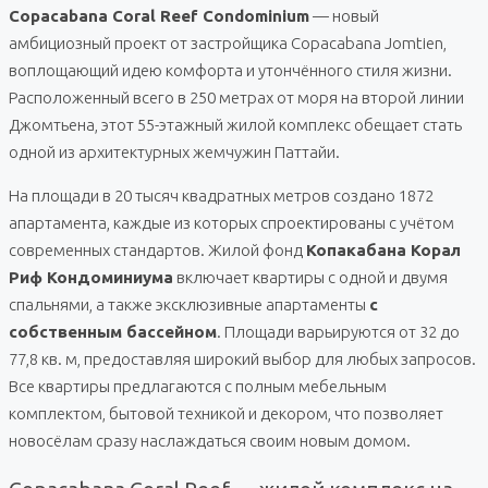
Copacabana Coral Reef Condominium
— новый
амбициозный проект от застройщика Copacabana Jomtien,
воплощающий идею комфорта и утончённого стиля жизни.
Расположенный всего в 250 метрах от моря на второй линии
Джомтьена, этот 55-этажный жилой комплекс обещает стать
одной из архитектурных жемчужин Паттайи.
На площади в 20 тысяч квадратных метров создано 1872
апартамента, каждые из которых спроектированы с учётом
современных стандартов. Жилой фонд
Копакабана Корал
Риф Кондоминиума
включает квартиры с одной и двумя
спальнями, а также эксклюзивные апартаменты
с
собственным бассейном
. Площади варьируются от 32 до
77,8 кв. м, предоставляя широкий выбор для любых запросов.
Все квартиры предлагаются с полным мебельным
комплектом, бытовой техникой и декором, что позволяет
новосёлам сразу наслаждаться своим новым домом.