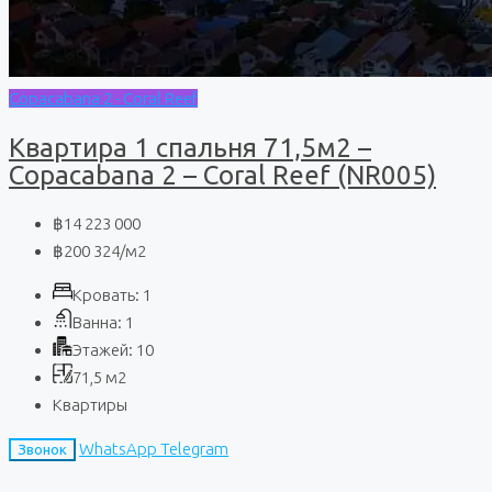
Copacabana 2 - Coral Reef
Квартира 1 спальня 71,5м2 –
Copacabana 2 – Coral Reef (NR005)
฿14 223 000
฿200 324
/м2
Кровать:
1
Ванна:
1
Этажей:
10
71,5
м2
Квартиры
WhatsApp
Telegram
Звонок