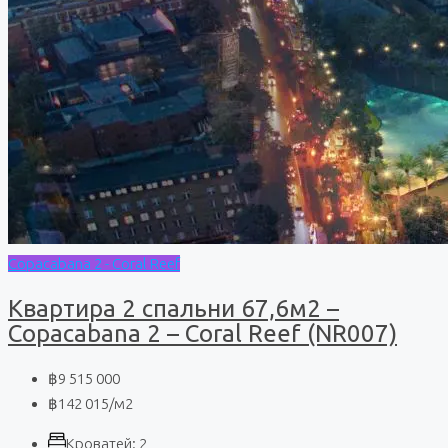
Copacabana 2 - Coral Reef
Квартира 2 спальни 67,6м2 –
Copacabana 2 – Coral Reef (NR007)
฿9 515 000
฿142 015
/м2
Кроватей:
2