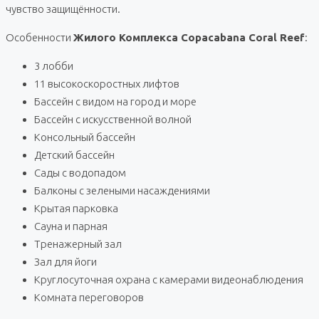
чувство защищённости.
Особенности
Жилого Комплекса Copacabana Coral Reef
:
3 лобби
11 высокоскоростных лифтов
Бассейн с видом на город и море
Бассейн с искусственной волной
Консольный бассейн
Детский бассейн
Сады с водопадом
Балконы с зелеными насаждениями
Крытая парковка
Сауна и парная
Тренажерный зал
Зал для йоги
Круглосуточная охрана с камерами видеонаблюдения
Комната переговоров