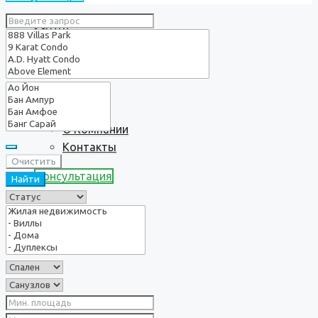
Услуги
О нас
О Компании
Контакты
Очистить
Консультация
Найти