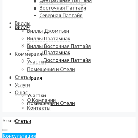
Центральная Паттайя
Восточная Паттайя
Восточная Паттайя
Северная Паттайя
Северная Паттайя
Виллы
Виллы
Виллы Джомтьен
Виллы Пратамнак
Виллы Джомтьен
Виллы Восточная Паттайя
Виллы Пратамнак
Коммерция
Виллы Восточная Паттайя
Участки
Помещения и Отели
Статьи
Коммерция
Услуги
О нас
Участки
О Компании
Помещения и Отели
Контакты
Account
Статьи
Консультация