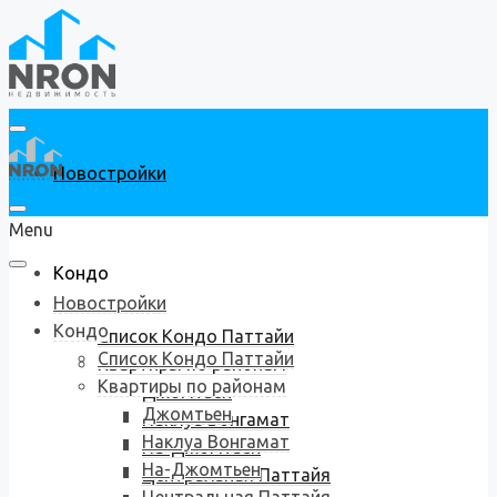
Новостройки
Menu
Кондо
Новостройки
Кондо
Список Кондо Паттайи
Список Кондо Паттайи
Квартиры по районам
Квартиры по районам
Джомтьен
Джомтьен
Наклуа Вонгамат
Наклуа Вонгамат
На-Джомтьен
На-Джомтьен
Центральная Паттайя