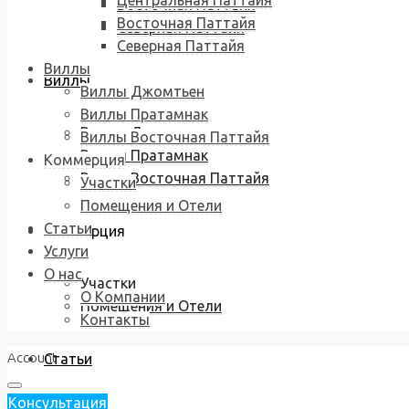
Центральная Паттайя
Восточная Паттайя
Восточная Паттайя
Северная Паттайя
Северная Паттайя
Виллы
Виллы
Виллы Джомтьен
Виллы Пратамнак
Виллы Джомтьен
Виллы Восточная Паттайя
Виллы Пратамнак
Коммерция
Виллы Восточная Паттайя
Участки
Помещения и Отели
Статьи
Коммерция
Услуги
О нас
Участки
О Компании
Помещения и Отели
Контакты
Account
Статьи
Консультация