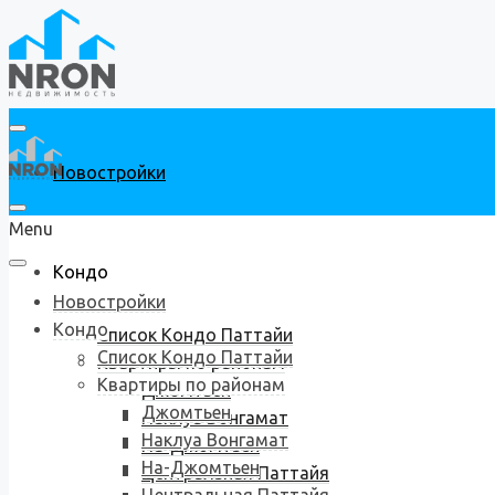
Новостройки
Menu
Кондо
Новостройки
Кондо
Список Кондо Паттайи
Список Кондо Паттайи
Квартиры по районам
Квартиры по районам
Джомтьен
Джомтьен
Наклуа Вонгамат
Наклуа Вонгамат
На-Джомтьен
На-Джомтьен
Центральная Паттайя