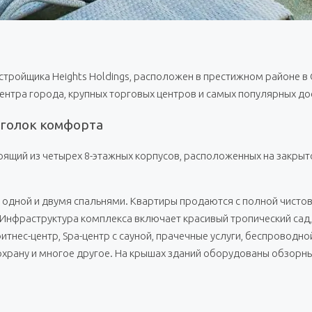
стройщика Heights Holdings, расположен в престижном районе в
т центра города, крупных торговых центров и самых популярных 
 уголок комфорта
оящий из четырех 8-этажных корпусов, расположенных на закры
с одной и двумя спальнями. Квартиры продаются с полной чисто
нфраструктура комплекса включает красивый тропический сад, 
итнес-центр, Spa-центр с сауной, прачечные услуги, беспроводно
 охрану и многое другое. На крышах зданий оборудованы обзо