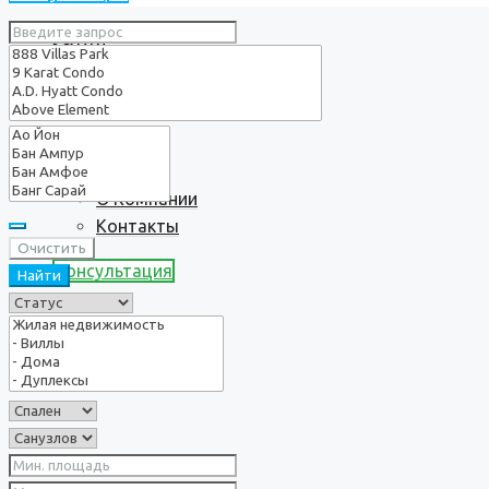
Услуги
О нас
О Компании
Контакты
Очистить
Консультация
Найти