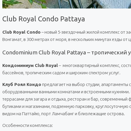
Club Royal Condo Pattaya
Club Royal Condo
– новый 5-звездочный жилой комплекс от за
Вонгамат, в 300 метрах от моря, в нескольких минутах езды о
Condominium Club Royal Pattaya – тропический
Кондоминиум Club Royal
– многоквартирный комплекс, сост
бассейнов, тропическим садом и широким спектром услуг.
Клуб Роял Кондо
предлагает на выбор студии, апартаменты 
оборудованными ванными комнатами и встроенными кухнями. И
террасами для загара и отдыха, ресторан и бар, современный ф
бутиками и магазинами, подземную парковку, круглосуточную
видом на Паттайю, порт Ламчабанг и близлежащие острова.
Особенности комплекса: