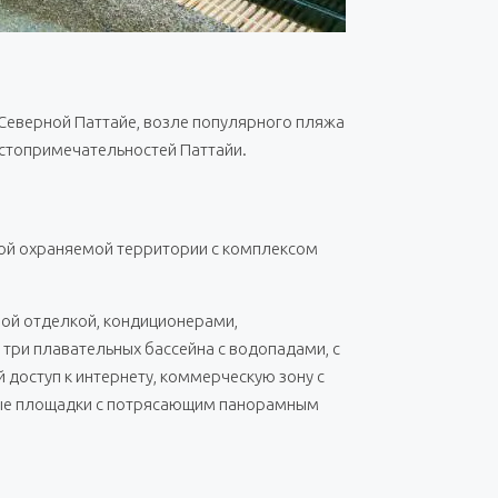
 Северной Паттайе, возле популярного пляжа
достопримечательностей Паттайи.
той охраняемой территории с комплексом
вой отделкой, кондиционерами,
три плавательных бассейна с водопадами, с
й доступ к интернету, коммерческую зону с
рные площадки с потрясающим панорамным