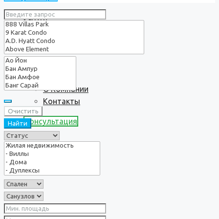
Услуги
О нас
О Компании
Контакты
Очистить
Консультация
Найти