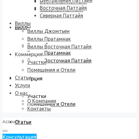
Центральная Паттайя
Восточная Паттайя
Восточная Паттайя
Северная Паттайя
Северная Паттайя
Виллы
Виллы
Виллы Джомтьен
Виллы Пратамнак
Виллы Джомтьен
Виллы Восточная Паттайя
Виллы Пратамнак
Коммерция
Виллы Восточная Паттайя
Участки
Помещения и Отели
Статьи
Коммерция
Услуги
О нас
Участки
О Компании
Помещения и Отели
Контакты
Account
Статьи
Консультация