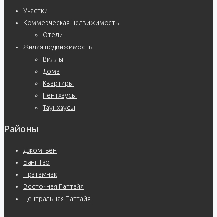
Участки
Коммерческая недвижимость
Отели
Жилая недвижимость
Виллы
Дома
Квартиры
Пентхаусы
Таунхаусы
Районы
Джомтьен
Банг Тао
Пратамнак
Восточная Паттайя
Центральная Паттайя