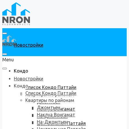
Новостройки
Menu
Кондо
Новостройки
Кондо
Список Кондо Паттайи
Список Кондо Паттайи
Квартиры по районам
Квартиры по районам
Джомтьен
Джомтьен
Наклуа Вонгамат
Наклуа Вонгамат
На-Джомтьен
На-Джомтьен
Центральная Паттайя