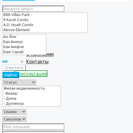
Услуги
О нас
О Компании
Контакты
Очистить
Консультация
Найти