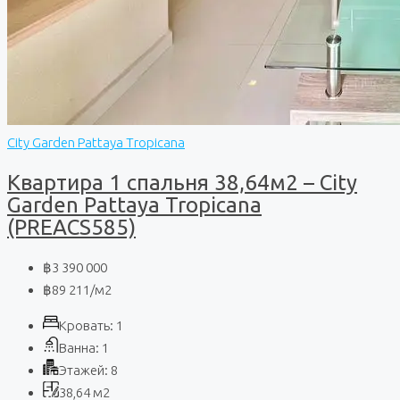
City Garden Pattaya Tropicana
Квартира 1 спальня 38,64м2 – City
Garden Pattaya Tropicana
(PREACS585)
฿3 390 000
฿89 211
/м2
Кровать:
1
Ванна:
1
Этажей:
8
38,64
м2