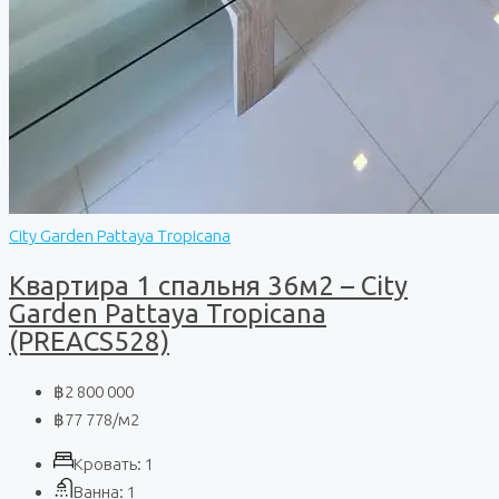
City Garden Pattaya Tropicana
Квартира 1 спальня 36м2 – City
Garden Pattaya Tropicana
(PREACS528)
฿2 800 000
฿77 778
/м2
Кровать:
1
Ванна:
1