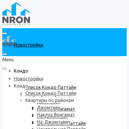
Новостройки
Menu
Кондо
Новостройки
Кондо
Список Кондо Паттайи
Список Кондо Паттайи
Квартиры по районам
Квартиры по районам
Джомтьен
Джомтьен
Наклуа Вонгамат
Наклуа Вонгамат
На-Джомтьен
На-Джомтьен
Центральная Паттайя