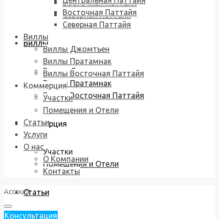
Центральная Паттайя
Восточная Паттайя
Восточная Паттайя
Северная Паттайя
Северная Паттайя
Виллы
Виллы
Виллы Джомтьен
Виллы Пратамнак
Виллы Джомтьен
Виллы Восточная Паттайя
Виллы Пратамнак
Коммерция
Виллы Восточная Паттайя
Участки
Помещения и Отели
Статьи
Коммерция
Услуги
О нас
Участки
О Компании
Помещения и Отели
Контакты
Account
Статьи
Консультация