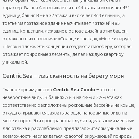
характер. Башня A возвышается на 44 этажа и включает 451
единицу, башня B – на 32 этажа и включает 463 единицы, а
третье малоэтажное здание насчитывает 7 этажей и 85
единиц. Концепции, лежащие в основе дизайна этих башен,
отражены в их названиях: «Солнце и звезда», «Море и парус»,
«Песок и пляж». Эти концепции создают атмосферу, которая
отражает природные элементы, делая каждую квартиру
уникальной.
Centric Sea – изысканность на берегу моря
Главное преимущество
Centric Sea Condo –
это его
невероятные виды. В башнях A и B на 44-м и 32-м этажах
соответственно расположены роскошные бассейны на крыше,
откуда открываются захватывающие панорамные виды на
море и город. Эти пространства служат идеальными местами
для отдыха и расслабления, предлагая жителям уникальные
возможности наслаждаться красотой окружающей природы.