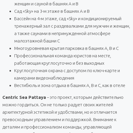
женщин и сауной в башнях A и B
Сад «Sky» на 3-м этаже в башнях A и B
Бассейн на 4-м этаже, сад «Sky» и кондиционируемый
тренажерный зал с раздевалками для мужчин и женщин,
а также саунами в непринужденной атмосфере
малоэтажной башни C
Многоуровневая крытая парковка в башнях A, B и C
Профессиональная команда юристов на месте,
работающая круглосуточно и без выходных
Круглосуточная охрана с доступом по ключ-карте и
камерами видеонаблюдения
Вестибюль и зона отдыха в башнях A, B и C, как в отеле
Centric Sea Pattaya
– это проект, которым действительно
можно гордиться. Он не только радует своих жителей
архитектурной эстетикой и удобствами, но и отличается
превосходным управлением и поддержкой. Внимание к
деталям и профессионализм команды, управляющей