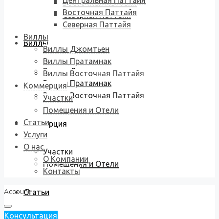
Центральная Паттайя
Восточная Паттайя
Восточная Паттайя
Северная Паттайя
Северная Паттайя
Виллы
Виллы
Виллы Джомтьен
Виллы Пратамнак
Виллы Джомтьен
Виллы Восточная Паттайя
Виллы Пратамнак
Коммерция
Виллы Восточная Паттайя
Участки
Помещения и Отели
Статьи
Коммерция
Услуги
О нас
Участки
О Компании
Помещения и Отели
Контакты
Account
Статьи
Консультация