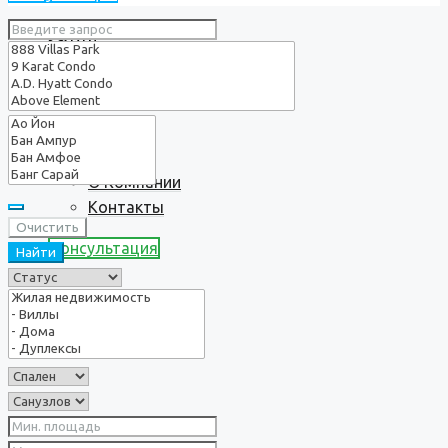
Услуги
О нас
О Компании
Контакты
Очистить
Консультация
Найти