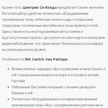
Кроме того,
Центрик Си Кондо
предлагает своим жителям
богатый набор удобств: полностью оборудованные
тренажерные залы, небесные залы и сады с открытыми
террасами, гостиничные вестибюли и зоны приема гостей.
Здесь также есть многоуровневые автостоянки и
круглосуточная охрана с доступом по ключ-карте и камерами
видеонаблюдения, что гарантирует безопасность и комфорт
на самом высоком уровне.
Особенности
ЖК Centric Sea Pattaya
:
Великолепные лаунджи «Sky» на верхних этажах башен A
и B с панорамным видом на море и острова в заливе
Паттайи
Пейзажные бассейны на крыше с зонами джакузи в
башнях A и B
Полностью оборудованные и кондиционированные
тренажерные залы «Sky» с раздевалками для мужчин и