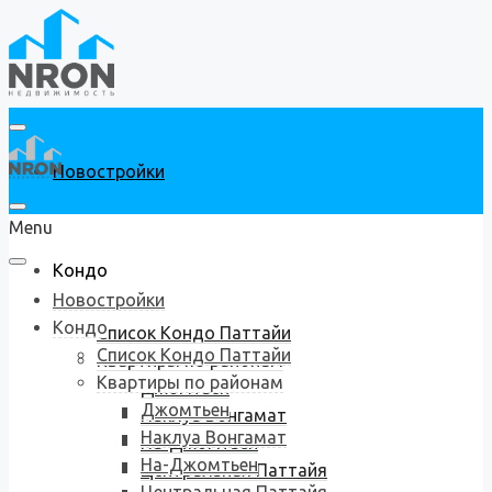
Новостройки
Menu
Кондо
Новостройки
Кондо
Список Кондо Паттайи
Список Кондо Паттайи
Квартиры по районам
Квартиры по районам
Джомтьен
Джомтьен
Наклуа Вонгамат
Наклуа Вонгамат
На-Джомтьен
На-Джомтьен
Центральная Паттайя