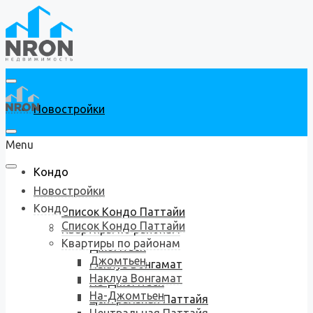
Новостройки
Menu
Кондо
Новостройки
Кондо
Список Кондо Паттайи
Список Кондо Паттайи
Квартиры по районам
Квартиры по районам
Джомтьен
Джомтьен
Наклуа Вонгамат
Наклуа Вонгамат
На-Джомтьен
На-Джомтьен
Центральная Паттайя