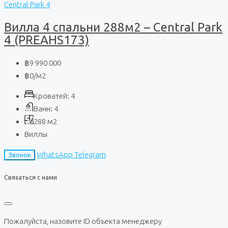
Central Park 4
Вилла 4 спальни 288м2 – Central Park
4 (PREAHS173)
฿9 990 000
฿0
/м2
Кроватей:
4
Ванн:
4
288
м2
Виллы
WhatsApp
Telegram
Звонок
Связаться с нами
Пожалуйста, назовите ID объекта менеджеру