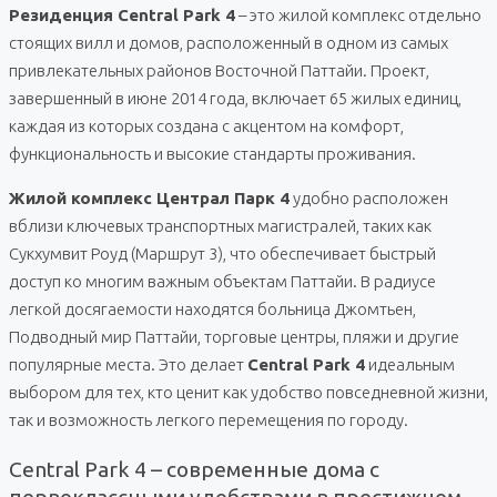
Резиденция Central Park 4
– это жилой комплекс отдельно
стоящих вилл и домов, расположенный в одном из самых
привлекательных районов Восточной Паттайи. Проект,
завершенный в июне 2014 года, включает 65 жилых единиц,
каждая из которых создана с акцентом на комфорт,
функциональность и высокие стандарты проживания.
Жилой комплекс Централ Парк 4
удобно расположен
вблизи ключевых транспортных магистралей, таких как
Сукхумвит Роуд (Маршрут 3), что обеспечивает быстрый
доступ ко многим важным объектам Паттайи. В радиусе
легкой досягаемости находятся больница Джомтьен,
Подводный мир Паттайи, торговые центры, пляжи и другие
популярные места. Это делает
Central Park 4
идеальным
выбором для тех, кто ценит как удобство повседневной жизни,
так и возможность легкого перемещения по городу.
Central Park 4 – современные дома с
первоклассными удобствами в престижном