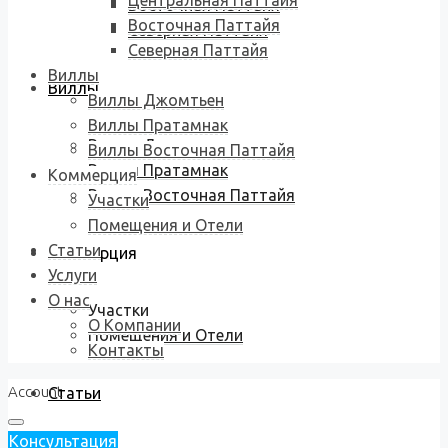
Центральная Паттайя
Восточная Паттайя
Восточная Паттайя
Северная Паттайя
Северная Паттайя
Виллы
Виллы
Виллы Джомтьен
Виллы Пратамнак
Виллы Джомтьен
Виллы Восточная Паттайя
Виллы Пратамнак
Коммерция
Виллы Восточная Паттайя
Участки
Помещения и Отели
Статьи
Коммерция
Услуги
О нас
Участки
О Компании
Помещения и Отели
Контакты
Account
Статьи
Консультация