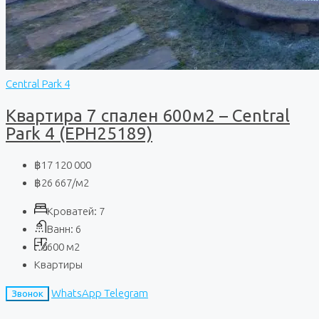
Central Park 4
Квартира 7 спален 600м2 – Central
Park 4 (EPH25189)
฿17 120 000
฿26 667
/м2
Кроватей:
7
Ванн:
6
600
м2
Квартиры
WhatsApp
Telegram
Звонок