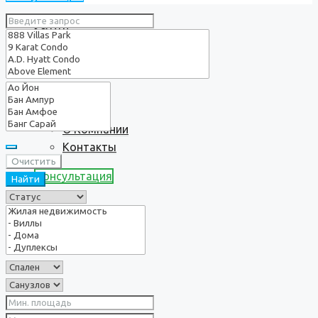
Услуги
О нас
О Компании
Контакты
Очистить
Консультация
Найти