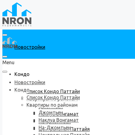
Новостройки
Menu
Кондо
Новостройки
Кондо
Список Кондо Паттайи
Список Кондо Паттайи
Квартиры по районам
Квартиры по районам
Джомтьен
Джомтьен
Наклуа Вонгамат
Наклуа Вонгамат
На-Джомтьен
На-Джомтьен
Центральная Паттайя