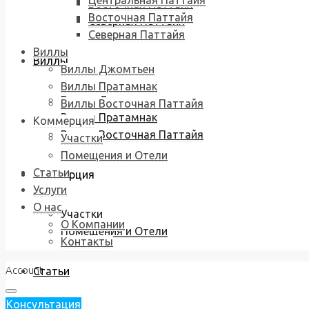
Центральная Паттайя
Восточная Паттайя
Восточная Паттайя
Северная Паттайя
Северная Паттайя
Виллы
Виллы
Виллы Джомтьен
Виллы Пратамнак
Виллы Джомтьен
Виллы Восточная Паттайя
Виллы Пратамнак
Коммерция
Виллы Восточная Паттайя
Участки
Помещения и Отели
Статьи
Коммерция
Услуги
О нас
Участки
О Компании
Помещения и Отели
Контакты
Account
Статьи
Консультация