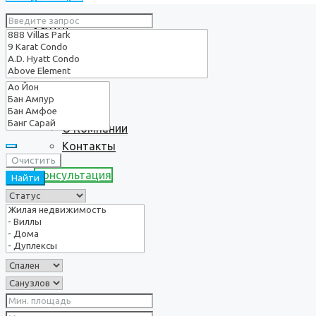
Услуги
О нас
О Компании
Контакты
Очистить
Консультация
Найти