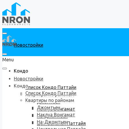
Новостройки
Menu
Кондо
Новостройки
Кондо
Список Кондо Паттайи
Список Кондо Паттайи
Квартиры по районам
Квартиры по районам
Джомтьен
Джомтьен
Наклуа Вонгамат
Наклуа Вонгамат
На-Джомтьен
На-Джомтьен
Центральная Паттайя