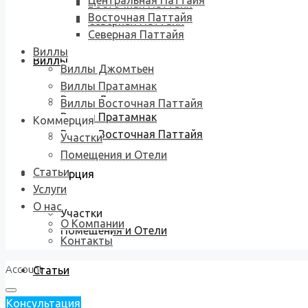
Центральная Паттайя
Восточная Паттайя
Восточная Паттайя
Северная Паттайя
Северная Паттайя
Виллы
Виллы
Виллы Джомтьен
Виллы Пратамнак
Виллы Джомтьен
Виллы Восточная Паттайя
Виллы Пратамнак
Коммерция
Виллы Восточная Паттайя
Участки
Помещения и Отели
Статьи
Коммерция
Услуги
О нас
Участки
О Компании
Помещения и Отели
Контакты
Account
Статьи
Консультация