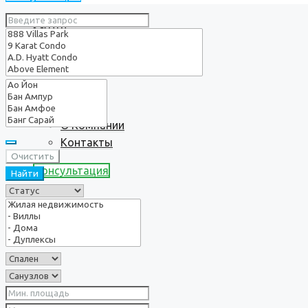
Услуги
О нас
О Компании
Контакты
Очистить
Консультация
Найти