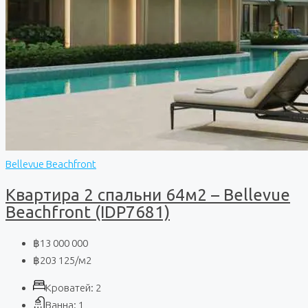
Bellevue Beachfront
Квартира 2 спальни 64м2 – Bellevue
Beachfront (IDP7681)
฿13 000 000
฿203 125
/м2
Кроватей:
2
Ванна:
1