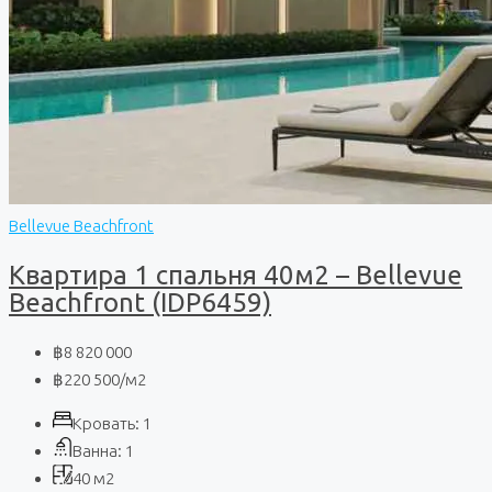
Bellevue Beachfront
Квартира 1 спальня 40м2 – Bellevue
Beachfront (IDP6459)
฿8 820 000
฿220 500
/м2
Кровать:
1
Ванна:
1
40
м2