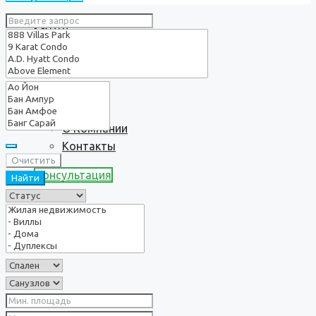
Услуги
О нас
О Компании
Контакты
Очистить
Консультация
Найти