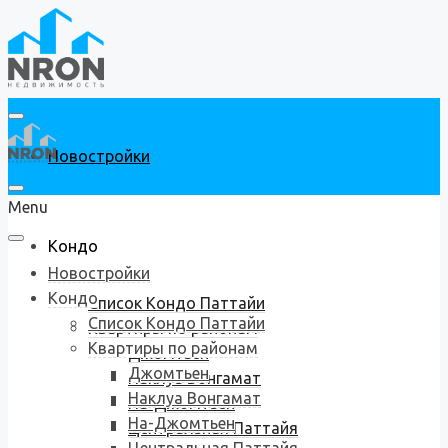
Новостройки
Menu
Кондо
Новостройки
Кондо
Список Кондо Паттайи
Список Кондо Паттайи
Квартиры по районам
Квартиры по районам
Джомтьен
Джомтьен
Наклуа Вонгамат
Наклуа Вонгамат
На-Джомтьен
На-Джомтьен
Центральная Паттайя