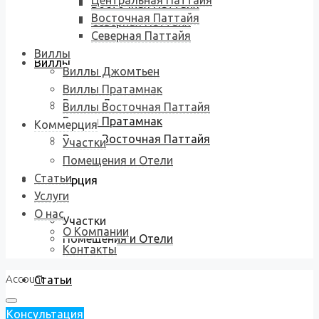
Центральная Паттайя
Восточная Паттайя
Восточная Паттайя
Северная Паттайя
Северная Паттайя
Виллы
Виллы
Виллы Джомтьен
Виллы Пратамнак
Виллы Джомтьен
Виллы Восточная Паттайя
Виллы Пратамнак
Коммерция
Виллы Восточная Паттайя
Участки
Помещения и Отели
Статьи
Коммерция
Услуги
О нас
Участки
О Компании
Помещения и Отели
Контакты
Account
Статьи
Консультация