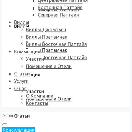
Центральная Паттайя
Восточная Паттайя
Восточная Паттайя
Северная Паттайя
Северная Паттайя
Виллы
Виллы
Виллы Джомтьен
Виллы Пратамнак
Виллы Джомтьен
Виллы Восточная Паттайя
Виллы Пратамнак
Коммерция
Виллы Восточная Паттайя
Участки
Помещения и Отели
Статьи
Коммерция
Услуги
О нас
Участки
О Компании
Помещения и Отели
Контакты
Account
Статьи
Консультация