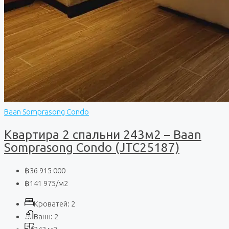
Baan Somprasong Condo
Квартира 2 спальни 243м2 – Baan
Somprasong Condo (JTC25187)
฿36 915 000
฿141 975
/м2
Кроватей:
2
Ванн:
2