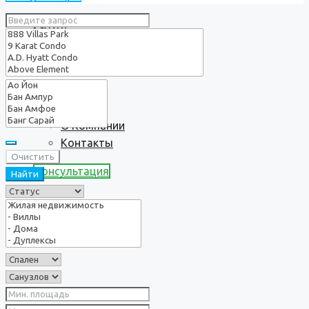
Услуги
О нас
О Компании
Контакты
Очистить
Консультация
Найти