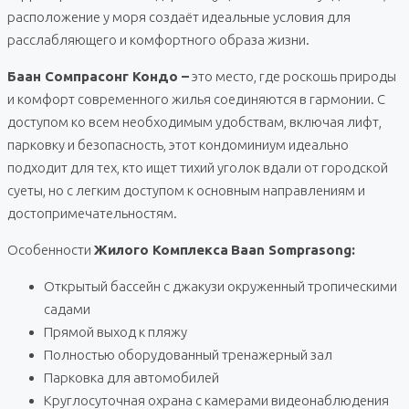
расположение у моря создаёт идеальные условия для
расслабляющего и комфортного образа жизни.
Баан Сомпрасонг Кондо –
это место, где роскошь природы
и комфорт современного жилья соединяются в гармонии. С
доступом ко всем необходимым удобствам, включая лифт,
парковку и безопасность, этот кондоминиум идеально
подходит для тех, кто ищет тихий уголок вдали от городской
суеты, но с легким доступом к основным направлениям и
достопримечательностям.
Особенности
Жилого Комплекса
Baan Somprasong:
Открытый бассейн с джакузи окруженный тропическими
садами
Прямой выход к пляжу
Полностью оборудованный тренажерный зал
Парковка для автомобилей
Круглосуточная охрана с камерами видеонаблюдения