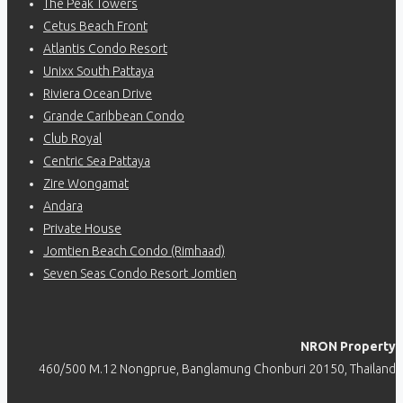
The Peak Towers
Cetus Beach Front
Atlantis Condo Resort
Unixx South Pattaya
Riviera Ocean Drive
Grande Caribbean Condo
Club Royal
Centric Sea Pattaya
Zire Wongamat
Andara
Private House
Jomtien Beach Condo (Rimhaad)
Seven Seas Condo Resort Jomtien
NRON Property
460/500 M.12 Nongprue, Banglamung Chonburi 20150, Thailand