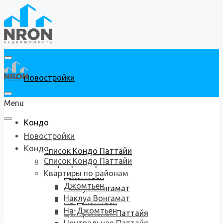
Новостройки
Menu
Кондо
Новостройки
Кондо
Список Кондо Паттайи
Список Кондо Паттайи
Квартиры по районам
Квартиры по районам
Джомтьен
Джомтьен
Наклуа Вонгамат
Наклуа Вонгамат
На-Джомтьен
На-Джомтьен
Центральная Паттайя