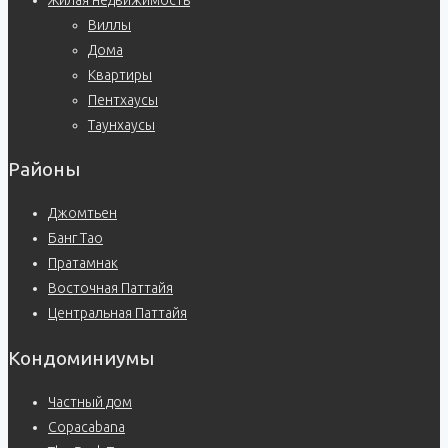
Жилая недвижимость
Виллы
Дома
Квартиры
Пентхаусы
Таунхаусы
Районы
Джомтьен
Банг Тао
Пратамнак
Восточная Паттайя
Центральная Паттайя
Кондоминиумы
Частный дом
Copacabana