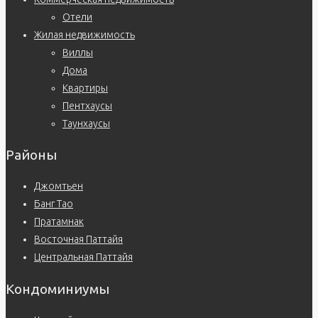
Отели
Жилая недвижимость
Виллы
Дома
Квартиры
Пентхаусы
Таунхаусы
Районы
Джомтьен
Банг Тао
Пратамнак
Восточная Паттайя
Центральная Паттайя
Кондоминиумы