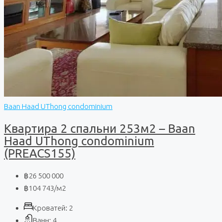
Baan Haad UThong condominium
Квартира 2 спальни 253м2 – Baan
Haad UThong condominium
(PREACS155)
฿26 500 000
฿104 743
/м2
Кроватей:
2
Ванн:
4