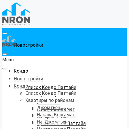
Новостройки
Menu
Кондо
Новостройки
Кондо
Список Кондо Паттайи
Список Кондо Паттайи
Квартиры по районам
Квартиры по районам
Джомтьен
Джомтьен
Наклуа Вонгамат
Наклуа Вонгамат
На-Джомтьен
На-Джомтьен
Центральная Паттайя