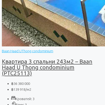
Baan Haad UThong condominium
Квартира 3 спальни 243м2 – Baan
Haad U Thong condominium
(PTC25113)
฿36 380 000
฿139 918
/м2
Кроватей:
3
Ванн:
3