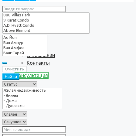
Услуги
О нас
О Компании
Контакты
Очистить
Консультация
Найти