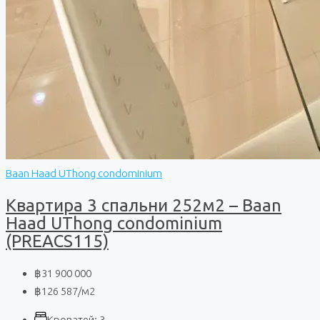
Baan Haad UThong condominium
Квартира 3 спальни 252м2 – Baan
Haad UThong condominium
(PREACS115)
฿31 900 000
฿126 587
/м2
Кроватей:
3