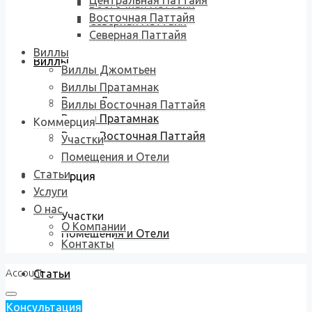
Центральная Паттайя
Восточная Паттайя
Восточная Паттайя
Северная Паттайя
Северная Паттайя
Виллы
Виллы
Виллы Джомтьен
Виллы Пратамнак
Виллы Джомтьен
Виллы Восточная Паттайя
Виллы Пратамнак
Коммерция
Виллы Восточная Паттайя
Участки
Помещения и Отели
Статьи
Коммерция
Услуги
О нас
Участки
О Компании
Помещения и Отели
Контакты
Account
Статьи
Консультация