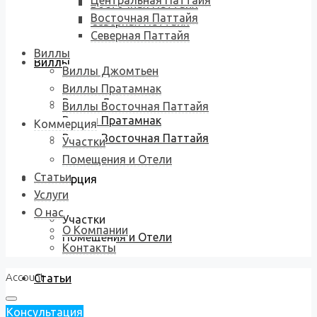
Центральная Паттайя
Восточная Паттайя
Восточная Паттайя
Северная Паттайя
Северная Паттайя
Виллы
Виллы
Виллы Джомтьен
Виллы Пратамнак
Виллы Джомтьен
Виллы Восточная Паттайя
Виллы Пратамнак
Коммерция
Виллы Восточная Паттайя
Участки
Помещения и Отели
Статьи
Коммерция
Услуги
О нас
Участки
О Компании
Помещения и Отели
Контакты
Account
Статьи
Консультация