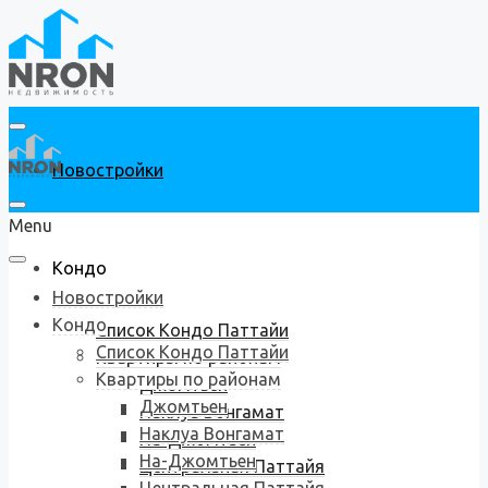
Новостройки
Menu
Кондо
Новостройки
Кондо
Список Кондо Паттайи
Список Кондо Паттайи
Квартиры по районам
Квартиры по районам
Джомтьен
Джомтьен
Наклуа Вонгамат
Наклуа Вонгамат
На-Джомтьен
На-Джомтьен
Центральная Паттайя