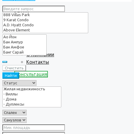
Услуги
О нас
О Компании
Контакты
Очистить
Консультация
Найти