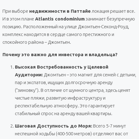
При выборе
недвижимости в Паттайе
локация решает все.
И в этом плане
Atlantis condominium
занимает безупречную
позицию. Расположенный на улице Джомтьен-Секонд-Роуд,
комплекс находится в сердце самого престижного и
спокойного района – Джомтьен.
Почему это важно для инвестора и владельца?
Высокая Востребованность у Целевой
Аудитории:
Джомтьен – это магнит для семей с детьми,
пар и экспатов, ищущих долгосрочную аренду
(“зимовку”). В отличие от шумного центра, здесь ценят
чистые пляжи, развитую инфраструктуру и
респектабельную атмосферу. Это гарантирует
стабильный спрос на аренду вашей квартиры.
Шаговая Доступность до Моря:
Всего 5-7 минут
неспешной ходьбы (400-500 метров) отделяют вас от