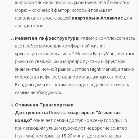
широкой пляжной полосы Джомтьена. Эта близость к
морю – ключевой фактор, который повышает
привлекательность вашей
квартиры в Атлантис
для
арендаторов.
Развитая Инфраструктура:
Рядом с комплексом есть
все необходимое для комфортной жизни:
круглосуточные магазины 7-Eleven и FamilyMart, местные
рынки со свежайшими морепродуктами и фруктами,
знаменитый ночной рынок Jomtien Night Market, а также
множество кафе, ресторанов и массажных салонов.
Владельцам и их гостям не придется далеко ходить за
самым необходимым.
Отличная Транспортная
Доступность:
Покупка
квартиры в “Атлантис
кондо”
означает легкий доступ ко всему городу. По
прилегающим улицам курсируют недорогие сонгтео
(тук-туки), которые за 15-20 минут доставят вас до