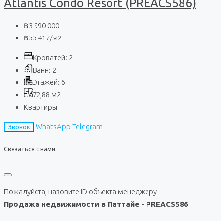
Atlantis Condo Resort (PREACS586)
฿3 990 000
฿55 417
/м2
Кроватей:
2
Ванн:
2
Этажей:
6
72,88
м2
Квартиры
WhatsApp
Telegram
Звонок
Связаться с нами
Пожалуйста, назовите ID объекта менеджеру
Продажа недвижимости в Паттайе - PREACS586