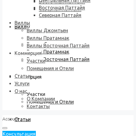
Центральная Паттайя
Восточная Паттайя
Восточная Паттайя
Северная Паттайя
Северная Паттайя
Виллы
Виллы
Виллы Джомтьен
Виллы Пратамнак
Виллы Джомтьен
Виллы Восточная Паттайя
Виллы Пратамнак
Коммерция
Виллы Восточная Паттайя
Участки
Помещения и Отели
Статьи
Коммерция
Услуги
О нас
Участки
О Компании
Помещения и Отели
Контакты
Account
Статьи
Консультация