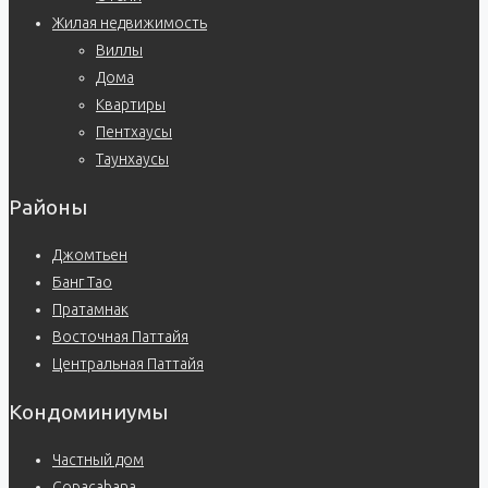
Жилая недвижимость
Виллы
Дома
Квартиры
Пентхаусы
Таунхаусы
Районы
Джомтьен
Банг Тао
Пратамнак
Восточная Паттайя
Центральная Паттайя
Кондоминиумы
Частный дом
Copacabana