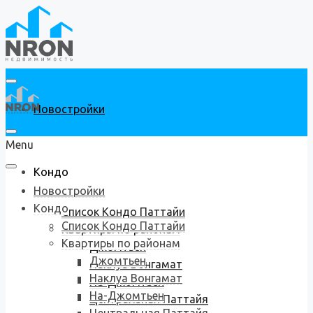
Новостройки
Menu
Кондо
Новостройки
Кондо
Список Кондо Паттайи
Список Кондо Паттайи
Квартиры по районам
Квартиры по районам
Джомтьен
Джомтьен
Наклуа Вонгамат
Наклуа Вонгамат
На-Джомтьен
На-Джомтьен
Центральная Паттайя