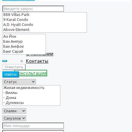
Услуги
О нас
О Компании
Контакты
Очистить
Консультация
Найти