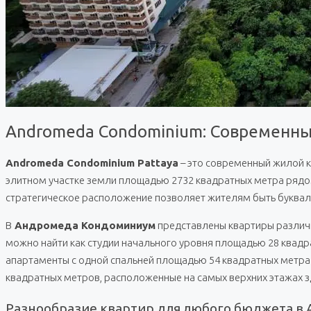
Andromeda Condominium: Современный
Andromeda Condominium Pattaya
– это современный жилой к
элитном участке земли площадью 2732 квадратных метра рядом с
стратегическое расположение позволяет жителям быть буквальн
В
Андромеда Кондоминиум
представлены квартиры различн
можно найти как студии начального уровня площадью 28 квад
апартаменты с одной спальней площадью 54 квадратных метра.
квадратных метров, расположенные на самых верхних этажах з
Разнообразие квартир для любого бюджета в 