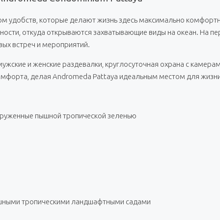
 удобств, которые делают жизнь здесь максимально комфортной
ости, откуда открываются захватывающие виды на океан. На пе
вых встреч и мероприятий.
ужские и женские раздевалки, круглосуточная охрана с камера
омфорта, делая Andromeda Pattaya идеальным местом для жизни
окруженные пышной тропической зеленью
пышными тропическими ландшафтными садами