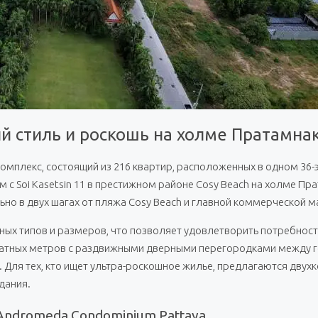
 стиль и роскошь на холме Пратамна
омплекс, состоящий из 216 квартир, расположенных в одном 36-
 Soi Kasetsin 11 в престижном районе Cosy Beach на холме Прат
о в двух шагах от пляжа Cosy Beach и главной коммерческой ма
ых типов и размеров, что позволяет удовлетворить потребност
ратных метров с раздвижными дверными перегородками между го
 Для тех, кто ищет ультра-роскошное жилье, предлагаются дву
дания.
Andromeda Condominium Pattaya