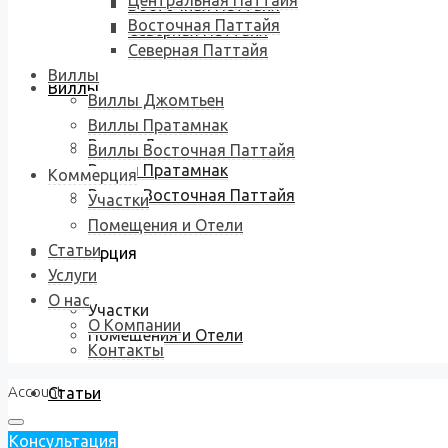
Центральная Паттайя
Восточная Паттайя
Восточная Паттайя
Северная Паттайя
Северная Паттайя
Виллы
Виллы
Виллы Джомтьен
Виллы Пратамнак
Виллы Джомтьен
Виллы Восточная Паттайя
Виллы Пратамнак
Коммерция
Виллы Восточная Паттайя
Участки
Помещения и Отели
Статьи
Коммерция
Услуги
О нас
Участки
О Компании
Помещения и Отели
Контакты
Account
Статьи
Консультация