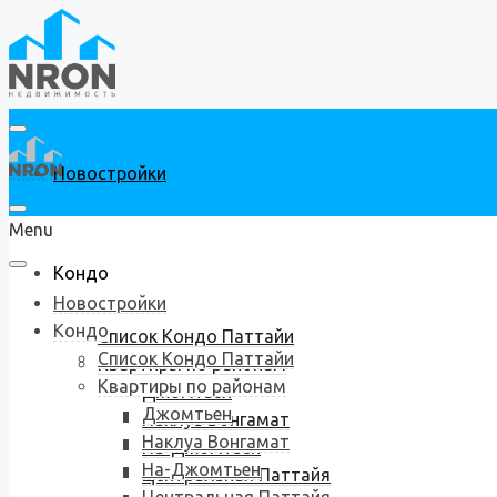
Новостройки
Menu
Кондо
Новостройки
Кондо
Список Кондо Паттайи
Список Кондо Паттайи
Квартиры по районам
Квартиры по районам
Джомтьен
Джомтьен
Наклуа Вонгамат
Наклуа Вонгамат
На-Джомтьен
На-Джомтьен
Центральная Паттайя