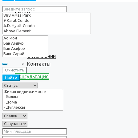
Услуги
О нас
О Компании
Контакты
Очистить
Консультация
Найти