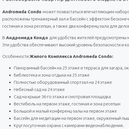
Andromeda Condo
может похвастаться впечатляющим набором
расположены тренажерный зал и бассейн с эффектом бесконечн
гостиная и зона ресепшн, а также два конференц-зала для дело
В
Андромеда Кондо
для удобства жителей предусмотрены м
Эти удобства обеспечивают высокий уровень безопасности и к
Особенности
Жилого Комплекса
Andromeda Condo:
Панорамный бассейн на 25 этаже и терраса для загара, 
Библиотека и зона отдыха на 25 этаже
Полностью оборудованный спортзал на 24 этаже
Небесный сад на 24 этаже
Сад на крыше 36-го этажа и смотровая площадка
Вестибюль на первом этаже, гостиная и зона ресепшн
Большой и малый конференц-залы на первом этаже
Бассейн для медитации на первом этаже, окруженный 
Круглосуточная охрана с камерами видеонаблюдения.