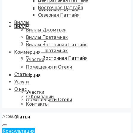
Центральная Паттайя
Восточная Паттайя
Восточная Паттайя
Северная Паттайя
Северная Паттайя
Виллы
Виллы
Виллы Джомтьен
Виллы Пратамнак
Виллы Джомтьен
Виллы Восточная Паттайя
Виллы Пратамнак
Коммерция
Виллы Восточная Паттайя
Участки
Помещения и Отели
Статьи
Коммерция
Услуги
О нас
Участки
О Компании
Помещения и Отели
Контакты
Account
Статьи
Консультация