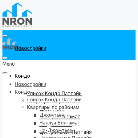
Новостройки
Menu
Кондо
Новостройки
Кондо
Список Кондо Паттайи
Список Кондо Паттайи
Квартиры по районам
Квартиры по районам
Джомтьен
Джомтьен
Наклуа Вонгамат
Наклуа Вонгамат
На-Джомтьен
На-Джомтьен
Центральная Паттайя