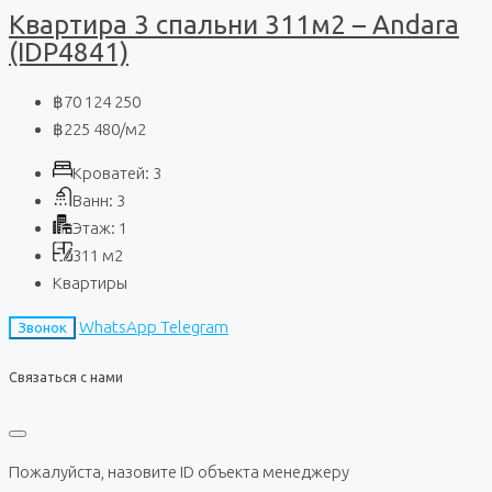
Квартира 3 спальни 311м2 – Andara
(IDP4841)
฿70 124 250
฿225 480
/м2
Кроватей:
3
Ванн:
3
Этаж:
1
311
м2
Квартиры
WhatsApp
Telegram
Звонок
Связаться с нами
Пожалуйста, назовите ID объекта менеджеру