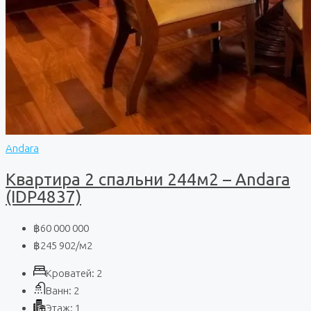
Andara
Квартира 2 спальни 244м2 – Andara
(IDP4837)
฿60 000 000
฿245 902
/м2
Кроватей:
2
Ванн:
2
Этаж:
1