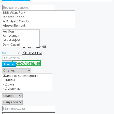
Услуги
О нас
О Компании
Контакты
Очистить
Консультация
Найти