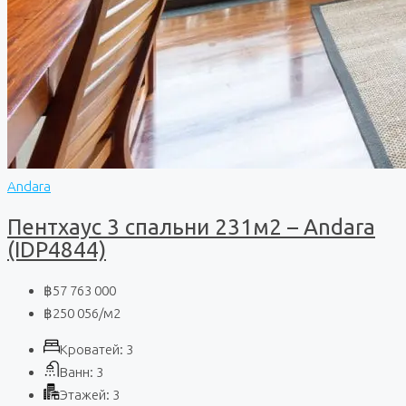
Andara
Пентхаус 3 спальни 231м2 – Andara
(IDP4844)
฿57 763 000
฿250 056
/м2
Кроватей:
3
Ванн:
3
Этажей:
3