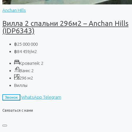
Anchan Hills
Вилла 2 спальни 296м2 – Anchan Hills
(IDP6343)
฿25 000 000
฿84 459
/м2
Кроватей:
2
Ванн:
2
296
м2
Виллы
WhatsApp
Telegram
Звонок
Связаться с нами