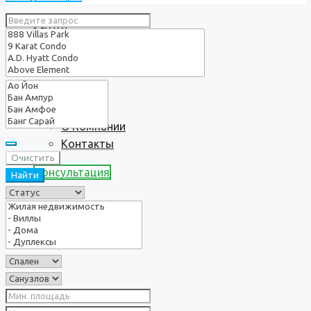
Услуги
О нас
О Компании
Контакты
Очистить
Консультация
Найти