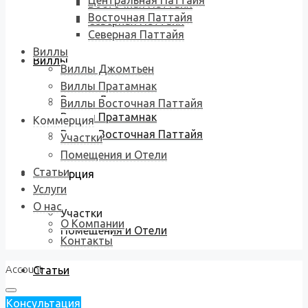
Центральная Паттайя
Восточная Паттайя
Восточная Паттайя
Северная Паттайя
Северная Паттайя
Виллы
Виллы
Виллы Джомтьен
Виллы Пратамнак
Виллы Джомтьен
Виллы Восточная Паттайя
Виллы Пратамнак
Коммерция
Виллы Восточная Паттайя
Участки
Помещения и Отели
Статьи
Коммерция
Услуги
О нас
Участки
О Компании
Помещения и Отели
Контакты
Account
Статьи
Консультация