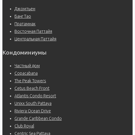
Джомтьен
Банг Тао
Пратамнак
Восточная Паттайя
Центральная Паттайя
Кондоминиумы
Частный дом
Copacabana
The Peak Towers
Cetus Beach Front
Atlantis Condo Resort
Unixx South Pattaya
Riviera Ocean Drive
Grande Caribbean Condo
Club Royal
Centric Sea Pattaya