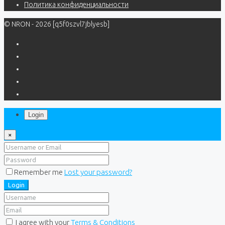
Политика конфиденциальности
© NRON - 2026 [q5f0szvl7jblyesb]
Login
×
Remember me
Lost your password?
Login
I agree with your
Terms & Conditions