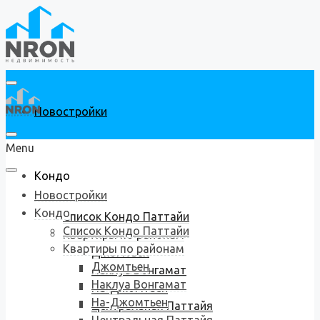
Новостройки
Menu
Кондо
Новостройки
Кондо
Список Кондо Паттайи
Список Кондо Паттайи
Квартиры по районам
Квартиры по районам
Джомтьен
Джомтьен
Наклуа Вонгамат
Наклуа Вонгамат
На-Джомтьен
На-Джомтьен
Центральная Паттайя