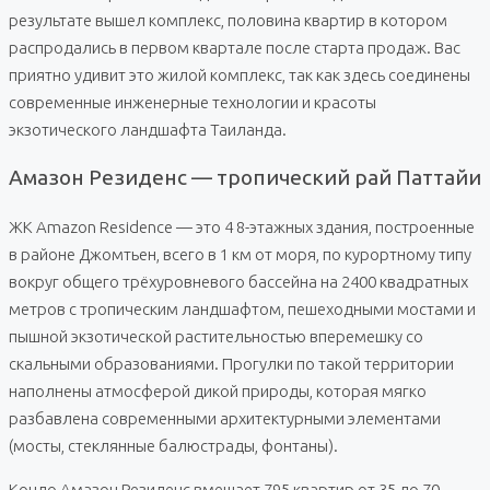
результате вышел комплекс, половина квартир в котором
распродались в первом квартале после старта продаж. Вас
приятно удивит это жилой комплекс, так как здесь соединены
современные инженерные технологии и красоты
экзотического ландшафта Таиланда.
Амазон Резиденс — тропический рай Паттайи
ЖК Amazon Residence — это 4 8-этажных здания, построенные
в районе Джомтьен, всего в 1 км от моря, по курортному типу
вокруг общего трёхуровневого бассейна на 2400 квадратных
метров с тропическим ландшафтом, пешеходными мостами и
пышной экзотической растительностью вперемешку со
скальными образованиями. Прогулки по такой территории
наполнены атмосферой дикой природы, которая мягко
разбавлена современными архитектурными элементами
(мосты, стеклянные балюстрады, фонтаны).
Кондо Амазон Резиденс вмещает 795 квартир от 35 до 70