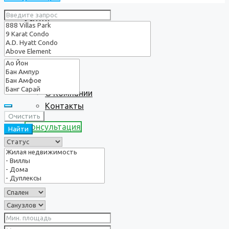
Услуги
О нас
О Компании
Контакты
Очистить
Консультация
Найти