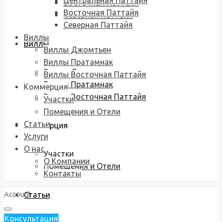
Центральная Паттайя
Восточная Паттайя
Восточная Паттайя
Северная Паттайя
Северная Паттайя
Виллы
Виллы
Виллы Джомтьен
Виллы Пратамнак
Виллы Джомтьен
Виллы Восточная Паттайя
Виллы Пратамнак
Коммерция
Виллы Восточная Паттайя
Участки
Помещения и Отели
Статьи
Коммерция
Услуги
О нас
Участки
О Компании
Помещения и Отели
Контакты
Account
Статьи
Консультация