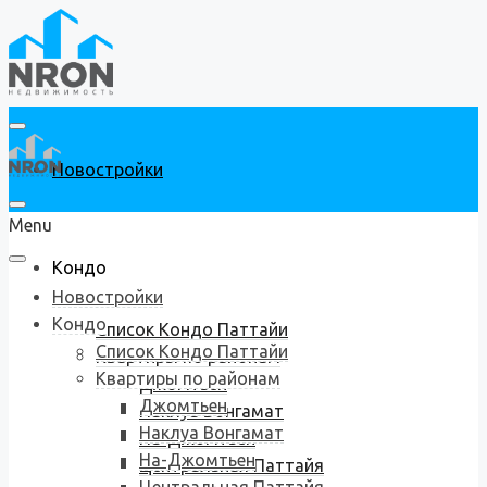
Новостройки
Menu
Кондо
Новостройки
Кондо
Список Кондо Паттайи
Список Кондо Паттайи
Квартиры по районам
Квартиры по районам
Джомтьен
Джомтьен
Наклуа Вонгамат
Наклуа Вонгамат
На-Джомтьен
На-Джомтьен
Центральная Паттайя